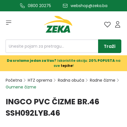
0800 20275
webshop@zeka.ba
a glavni sadržaj
Traži
Da srolamo jedan za Vas?
Iskoristite akciju:
20% POPUSTA
na
sve
tepihe
!
Početna
HTZ oprema
Radna obuća
Radne čizme
Gumene čizme
INGCO PVC ČIZME BR.46
SSH092LYB.46