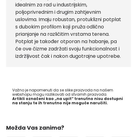
idealnim za rad u industrijskim,
poljoprivrednim i drugim zahtjevnim
uslovima. Imaju robustan, protuklizni potplat
s dubokim profilom koji pruža odlično
prianjanje na različitim vrstama terena.
Potplat je također otporan na habanje, pa
će ove čizme zadržati svoju funkcionalnost i
izdržljivost čak i nakon dugotrajne upotrebe.
Važno je napomenuti da se slike proizvoda na našem
webshopu mogu razlikovati od stvarnih proizvoda.
Artikli označeni kao „na upit“ trenutno nisu dostupni
na stanju te ih trenutno nije moguće naručiti.
Možda Vas zanima?