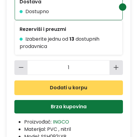
Dostava
Dostupno
Rezerviši i preuzmi
Izaberite jednu od
13
dostupnih
prodavnica
Količina proizvoda: Unesite željenu 
Dodati u korpu
Brza kupovina
Proizvođač:
INGCO
Materijal:
PVC , nitril
Model:
SSH092LYB