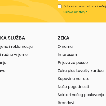
Odabirom nastavka potvrđuje
uslove korištenja
.
ČKA SLUŽBA
ZEKA
jena i reklamacija
O nama
i radno vrijeme
Impresum
anja
Prijava za posao
ave
Zeka plus Loyalty kartica
Kupovina na rate
Naše pogodnosti
Sektori našeg poslovanja
Brendovi