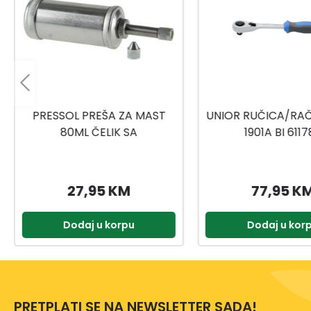
PRESSOL PREŠA ZA MAST
UNIOR RUČICA/RAČN
80ML ČELIK SA
1901A BI 6117
UNIVERZALNOM GLAVOM
27,95 KM
77,95 K
Dodaj u korpu
Dodaj u kor
PRETPLATI SE NA NEWSLETTER SADA!