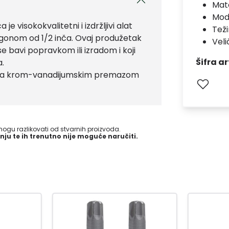
Mate
Mod
visokokvalitetni i izdržljivi alat
Teži
ogonom od 1/2 inča. Ovaj produžetak
Veli
 bavi popravkom ili izradom i koji
Šifra ar
a.
ka sa krom-vanadijumskim premazom
gu razlikovati od stvarnih proizvoda.
nju te ih trenutno nije moguće naručiti.