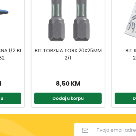
A 1/2 BI
BIT TORZIJA TORX 20X25MM
BIT
82
2/1
2
M
8,50 KM
pu
Dodaj u korpu
D