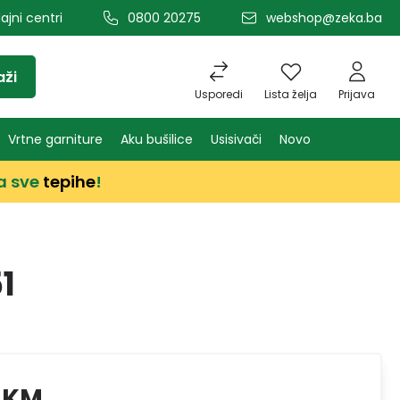
ajni centri
0800 20275
webshop@zeka.ba
aži
Usporedi
Lista želja
Prijava
Vrtne garniture
Aku bušilice
Usisivači
Novo
a sve
tepihe
!
1
 KM