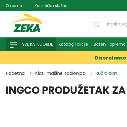
O nama
Korisnička služba
na pretragu
Preskoči na glavnu navigaciju
SVE KATEGORIJE
Katalog i akcije
Bazeni i oprema
Da srolamo 
Početna
Alati, mašine, radionica
Ručni alat
INGCO PRODUŽETAK ZA 