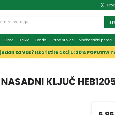
Prod
Tr
Klime
Bicikla
Tende
Vrtne stolice
Visokotlačni perači
jedan za Vas?
Iskoristite akciju:
20% POPUSTA
n
NASADNI KLJUČ HEB1205
5,95