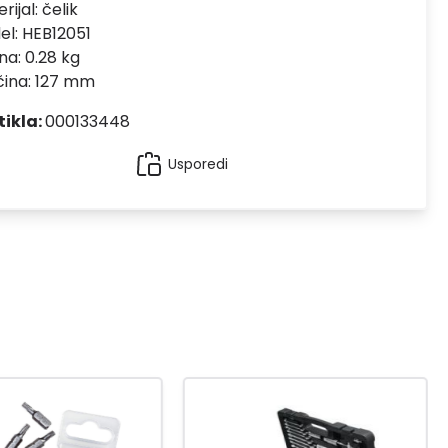
rijal:
čelik
el:
HEB12051
na: 0.28 kg
čina: 127 mm
tikla:
000133448
Usporedi