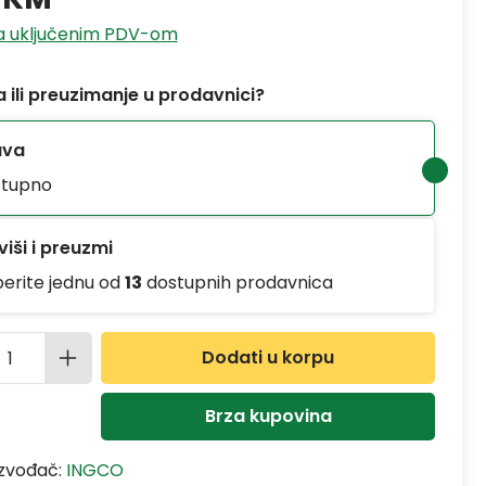
sa uključenim PDV-om
 ili preuzimanje u prodavnici?
ava
tupno
iši i preuzmi
berite jednu od
13
dostupnih prodavnica
ina proizvoda: Unesite željenu količinu
Dodati u korpu
Brza kupovina
izvođač:
INGCO