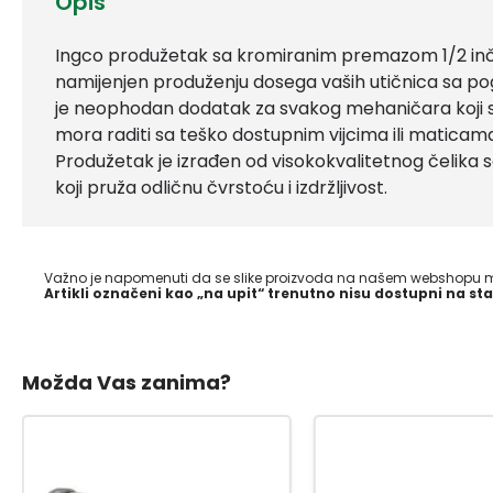
Opis
Ingco produžetak sa kromiranim premazom 1/2 inča je 
namijenjen produženju dosega vaših utičnica sa p
je neophodan dodatak za svakog mehaničara koji se
mora raditi sa teško dostupnim vijcima ili maticam
Produžetak je izrađen od visokokvalitetnog čeli
koji pruža odličnu čvrstoću i izdržljivost.
Važno je napomenuti da se slike proizvoda na našem webshopu mo
Artikli označeni kao „na upit“ trenutno nisu dostupni na sta
Možda Vas zanima?