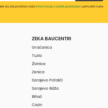
te da ste pročitali naše
informacije o zaštiti podataka
i prihvatili naše
ZEKA BAUCENTRI
Gračanica
Tuzla
Živinice
Zenica
Sarajevo Pofalići
Sarajevo Ilidža
Bihać
Cazin