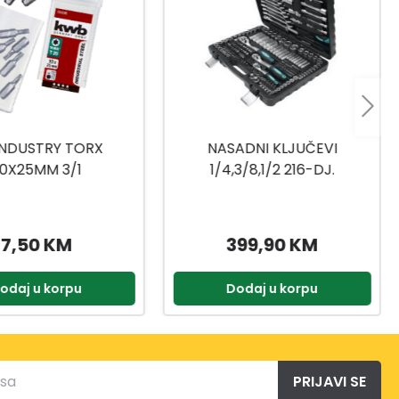
 INDUSTRY TORX
NASADNI KLJUČEVI
0X25MM 3/1
1/4,3/8,1/2 216-DJ.
7,50 KM
399,90 KM
odaj u korpu
Dodaj u korpu
PRIJAVI SE