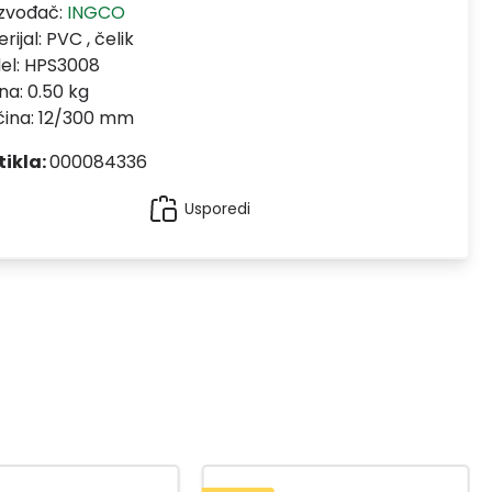
izvođač:
INGCO
rijal:
PVC , čelik
el:
HPS3008
na: 0.50 kg
čina: 12/300 mm
tikla:
000084336
Usporedi