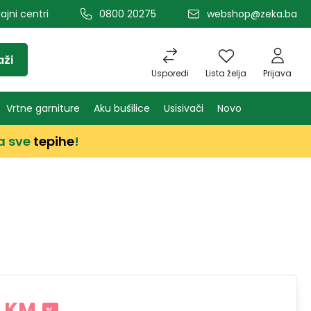
ajni centri
0800 20275
webshop@zeka.ba
aži
Usporedi
Lista želja
Prijava
Vrtne garniture
Aku bušilice
Usisivači
Novo
a sve
tepihe
!
1 KM
%