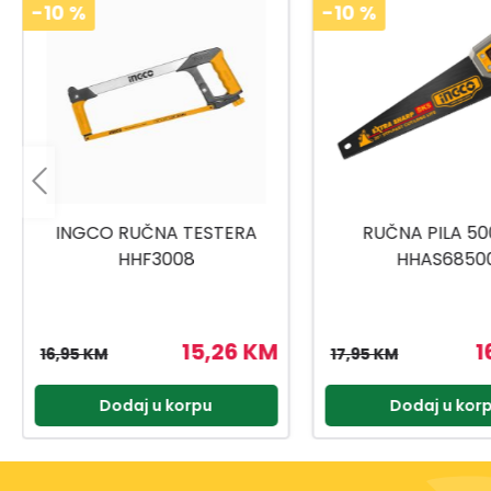
-10
%
-10
%
RUČNA PILA 500MM
MINI PILA SAN
HHAS68500
16,16 KM
2
17,95 KM
22,95 KM
Dodaj u korpu
Dodaj u kor