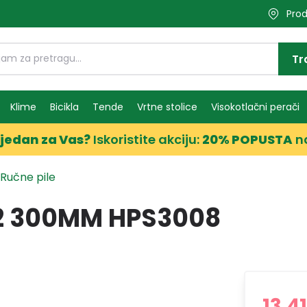
Prod
Tr
Klime
Bicikla
Tende
Vrtne stolice
Visokotlačni perači
jedan za Vas?
Iskoristite akciju:
20% POPUSTA
n
Ručne pile
12 300MM HPS3008
13,4