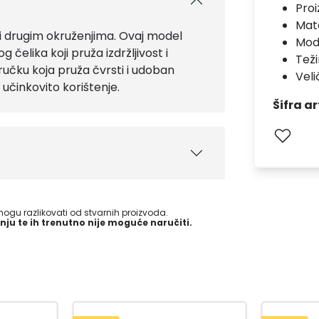
Pro
Mate
a i drugim okruženjima. Ovaj model
Mod
 čelika koji pruža izdržljivost i
Teži
učku koja pruža čvrsti i udoban
Veli
učinkovito korištenje.
Šifra ar
gu razlikovati od stvarnih proizvoda.
nju te ih trenutno nije moguće naručiti.