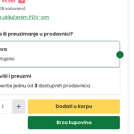
10% sačuvano)
sa uključenim PDV-om
 ili preuzimanje u prodavnici?
ava
tupno
iši i preuzmi
berite jednu od
3
dostupnih prodavnica
ina proizvoda: Unesite željenu količinu
Dodati u korpu
Brza kupovina