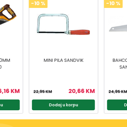
-10
%
-10
%
DVIK
BAHCO PILA-LISIČJI REP
BAHCO 
SANDVIK 475 MM
SANDVI
0,66 KM
22,46 KM
24,95 KM
38,99 K
pu
Dodaj u korpu
D