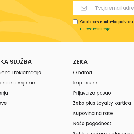
Odabirom nastavka potvrđuje
uslove korištenja
.
ČKA SLUŽBA
ZEKA
jena i reklamacija
O nama
i radno vrijeme
Impresum
anja
Prijava za posao
ave
Zeka plus Loyalty kartica
Kupovina na rate
Naše pogodnosti
Sektori našeg poslovanja