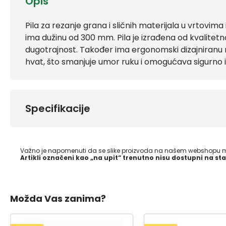
Opis
Pila za rezanje grana i sličnih materijala u vrtovim
ima dužinu od 300 mm. Pila je izrađena od kvalitetnog
dugotrajnost. Također ima ergonomski dizajniranu r
hvat, što smanjuje umor ruku i omogućava sigurno i 
Specifikacije
Važno je napomenuti da se slike proizvoda na našem webshopu mo
Artikli označeni kao „na upit“ trenutno nisu dostupni na sta
Možda Vas zanima?