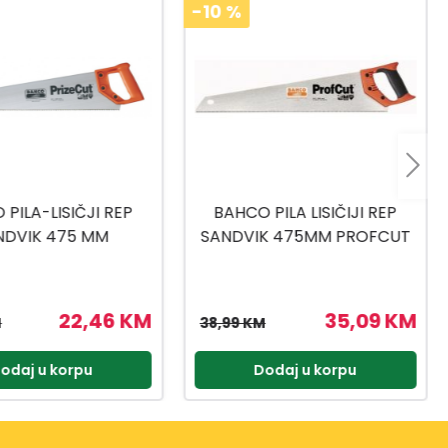
-10
%
PILA LISIČIJI REP
INGCO PILA ZA REGIPS
K 475MM PROFCUT
12,300MM HCS3008
35,09 KM
7,11 KM
M
7,90 KM
odaj u korpu
Dodaj u korpu