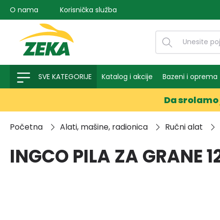
O nama
Korisnička služba
na pretragu
Preskoči na glavnu navigaciju
SVE KATEGORIJE
Katalog i akcije
Bazeni i oprema
Da srolamo 
Početna
Alati, mašine, radionica
Ručni alat
INGCO PILA ZA GRANE 