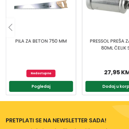
PRESSOL PREŠA ZA MAST
UNIOR RUČICA/RAČN
80ML ČELIK SA
1901A BI 6117
UNIVERZALNOM GLAVOM
27,95 KM
77,95 K
Dodaj u korpu
Dodaj u kor
PRETPLATI SE NA NEWSLETTER SADA!