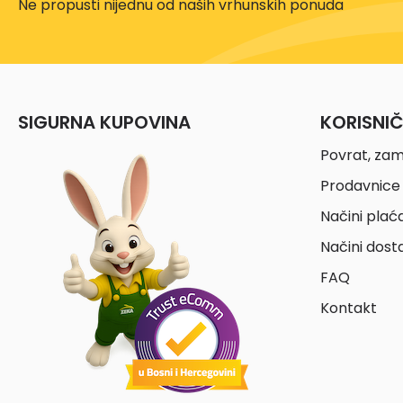
Ne propusti nijednu od naših vrhunskih ponuda
SIGURNA KUPOVINA
KORISNI
Povrat, zam
Prodavnice 
Načini plać
Načini dost
FAQ
Kontakt