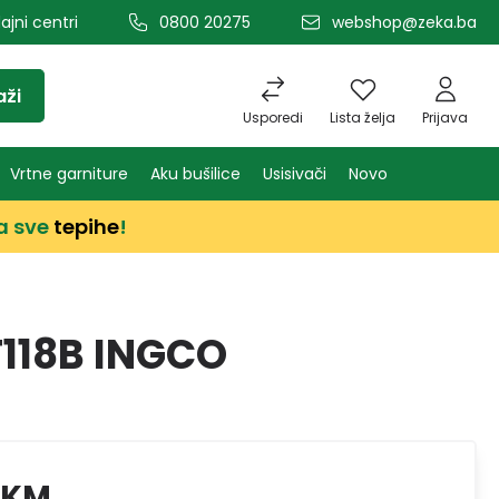
ajni centri
0800 20275
webshop@zeka.ba
aži
Usporedi
Lista želja
Prijava
Vrtne garniture
Aku bušilice
Usisivači
Novo
a sve
tepihe
!
T118B INGCO
 KM