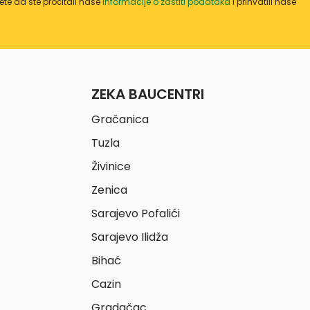
te da ste pročitali naše
informacije o zaštiti podataka
i prihvatili naše
ZEKA BAUCENTRI
Gračanica
Tuzla
Živinice
Zenica
Sarajevo Pofalići
Sarajevo Ilidža
Bihać
Cazin
Gradačac