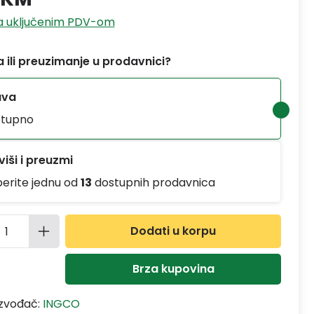
sa uključenim PDV-om
 ili preuzimanje u prodavnici?
ava
tupno
iši i preuzmi
berite jednu od
13
dostupnih prodavnica
ina proizvoda: Unesite željenu količinu
Dodati u korpu
Brza kupovina
izvođač:
INGCO