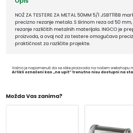
Opis
NOŽ ZA TESTERE ZA METAL 50MM 5/1 JSBT118B marke
precizno rezanje metala. S širinom reza od 50 mm, 
rezanje različitih metalnih materijala. INGCO je pre
proizvoda, a ovaj nož za testere omogućava preciz
praktičnost za različite projekte.
Važno je napomenuti da se slike proizvoda na našem webshopu mo
Artikli označeni kao „na upit“ trenutno nisu dostupni na sta
Možda Vas zanima?