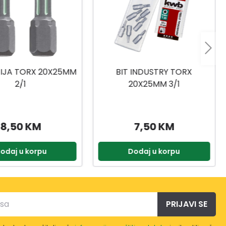
 INDUSTRY TORX
NASADNI KLJUČEVI
0X25MM 3/1
1/4,3/8,1/2 216-DJ.
7,50 KM
399,90 KM
odaj u korpu
Dodaj u korpu
PRIJAVI SE