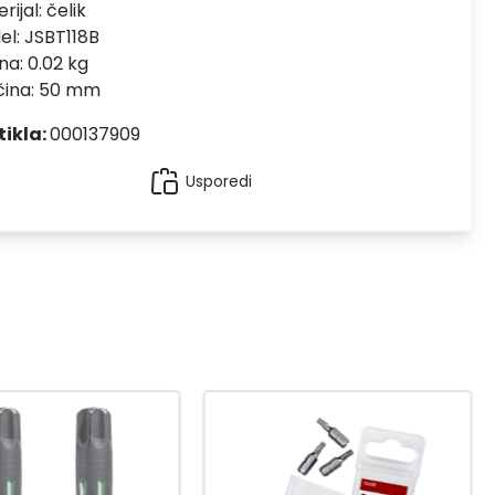
rijal:
čelik
el:
JSBT118B
na: 0.02 kg
čina: 50 mm
tikla:
000137909
Usporedi