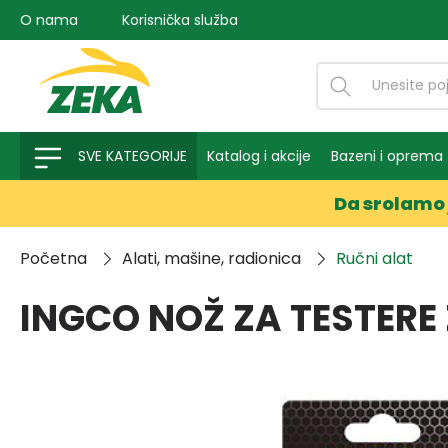
O nama
Korisnička služba
na pretragu
Preskoči na glavnu navigaciju
SVE KATEGORIJE
Katalog i akcije
Bazeni i oprema
Da srolamo 
Početna
Alati, mašine, radionica
Ručni alat
INGCO NOŽ ZA TESTERE 