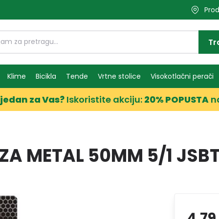
Prod
Tr
Klime
Bicikla
Tende
Vrtne stolice
Visokotlačni perači
jedan za Vas?
Iskoristite akciju:
20% POPUSTA
n
ZA METAL 50MM 5/1 JSB
4,79