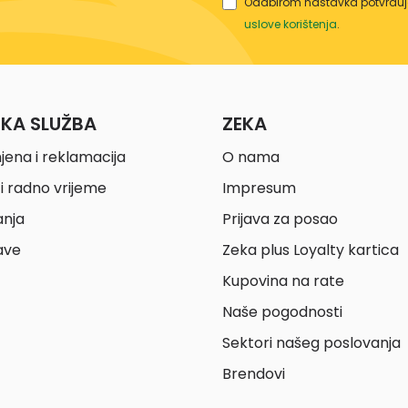
Odabirom nastavka potvrđuje
uslove korištenja
.
ČKA SLUŽBA
ZEKA
jena i reklamacija
O nama
i radno vrijeme
Impresum
anja
Prijava za posao
ave
Zeka plus Loyalty kartica
Kupovina na rate
Naše pogodnosti
Sektori našeg poslovanja
Brendovi