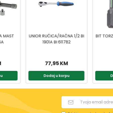
A 1/2 BI
BIT TORZIJA TORX 20X25MM
BIT
82
2/1
2
M
8,50 KM
pu
Dodaj u korpu
D