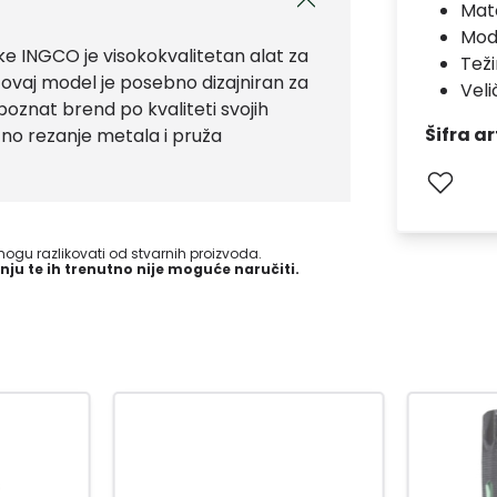
Mate
Mod
 INGCO je visokokvalitetan alat za
Teži
ovaj model je posebno dizajniran za
Veli
poznat brend po kvaliteti svojih
Šifra ar
no rezanje metala i pruža
gu razlikovati od stvarnih proizvoda.
nju te ih trenutno nije moguće naručiti.