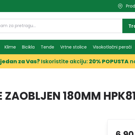
Prod
Tr
Klime
Bicikla
Tende
Vrtne stolice
Visokotlačni perači
jedan za Vas?
Iskoristite akciju:
20% POPUSTA
n
 ZAOBLJEN 180MM HPK81
6,90