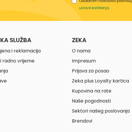
Odabirom nastavka potvrđuje
uslove korištenja
.
ČKA SLUŽBA
ZEKA
jena i reklamacija
O nama
i radno vrijeme
Impresum
anja
Prijava za posao
ave
Zeka plus Loyalty kartica
Kupovina na rate
Naše pogodnosti
Sektori našeg poslovanja
Brendovi