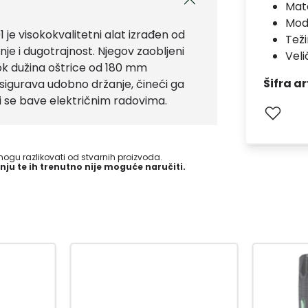
Mate
Mod
 visokokvalitetni alat izrađen od
Teži
nje i dugotrajnost. Njegov zaobljeni
Veli
dok dužina oštrice od 180 mm
Šifra ar
igurava udobno držanje, čineći ga
ji se bave električnim radovima.
gu razlikovati od stvarnih proizvoda.
nju te ih trenutno nije moguće naručiti.