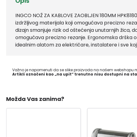
Opis
INGCO NOŽ ZA KABLOVE ZAOBLJEN 180MM HPK81801 je
izdržljivog materijala koji omogućava precizno reza
dizajn smanjuje rizik od oštećenja unutarnjih žica, 
omogućava precizno rezanje. Ergonomska drška os
idealnim alatom za električare, instalatere i sve ko
Važno je napomenuti da se slike proizvoda na našem webshopu mo
Artikli označeni kao „na upit“ trenutno nisu dostupni na sta
Možda Vas zanima?