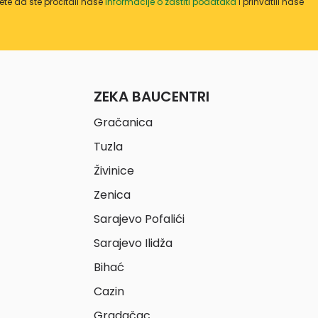
te da ste pročitali naše
informacije o zaštiti podataka
i prihvatili naše
ZEKA BAUCENTRI
Gračanica
Tuzla
Živinice
Zenica
Sarajevo Pofalići
Sarajevo Ilidža
Bihać
Cazin
Gradačac