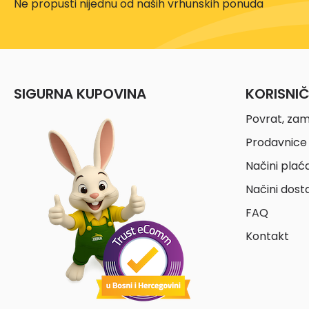
Ne propusti nijednu od naših vrhunskih ponuda
SIGURNA KUPOVINA
KORISNI
Povrat, zam
Prodavnice 
Načini plać
Načini dost
FAQ
Kontakt