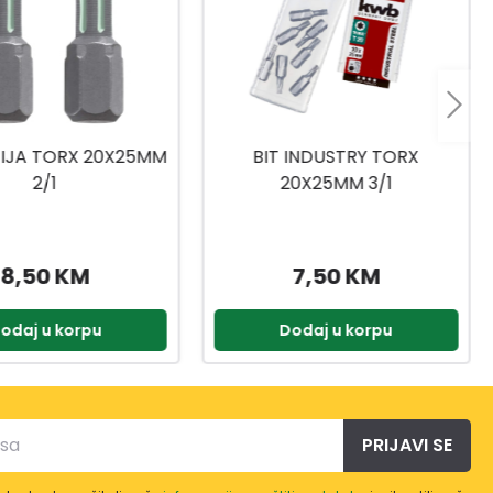
 INDUSTRY TORX
NASADNI KLJUČEVI
0X25MM 3/1
1/4,3/8,1/2 216-DJ.
7,50 KM
399,90 KM
odaj u korpu
Dodaj u korpu
PRIJAVI SE