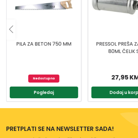
PRESSOL PREŠA ZA MAST
UNIOR RUČICA/RAČN
80ML ČELIK SA
1901A BI 611
UNIVERZALNOM GLAVOM
27,95 KM
77,95 K
Dodaj u korpu
Dodaj u kor
PRETPLATI SE NA NEWSLETTER SADA!