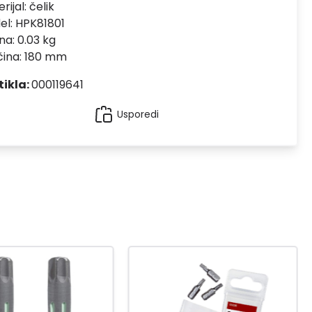
rijal:
čelik
el:
HPK81801
na: 0.03 kg
čina: 180 mm
tikla:
000119641
Usporedi