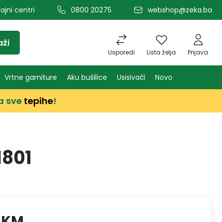
ajni centri
0800 20275
webshop@zeka.ba
aži
Usporedi
Lista želja
Prijava
Vrtne garniture
Aku bušilice
Usisivači
Novo
a sve
tepihe
!
801
 KM