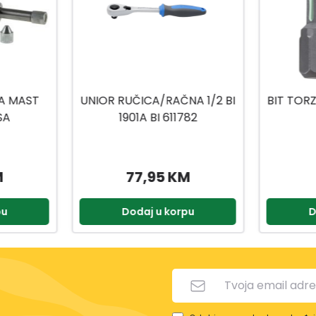
A 1/2 BI
BIT TORZIJA TORX 20X25MM
BIT
782
2/1
2
M
8,50 KM
pu
Dodaj u korpu
D