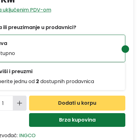
sa uključenim PDV-om
 ili preuzimanje u prodavnici?
ava
tupno
iši i preuzmi
berite jednu od
2
dostupnih prodavnica
ina proizvoda: Unesite željenu količinu
Dodati u korpu
Brza kupovina
izvođač:
INGCO