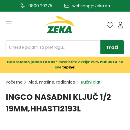
0800 20275
webshop@zeka.ba
a glavni sadržaj
Traži
Da srolamo jedan za Vas?
Iskoristite akciju:
20% POPUSTA
na
sve
tepihe
!
Početna
Alati, mašine, radionica
Ručni alat
INGCO NASADNI KLJUČ 1/2
19MM,HHAST12193L