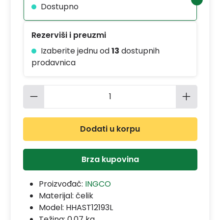
Dostupno
Rezerviši i preuzmi
Izaberite jednu od
13
dostupnih
prodavnica
Količina proizvoda: Unesite željenu 
Dodati u korpu
Brza kupovina
Proizvođač:
INGCO
Materijal:
čelik
Model:
HHAST12193L
Težina: 0.07 kg