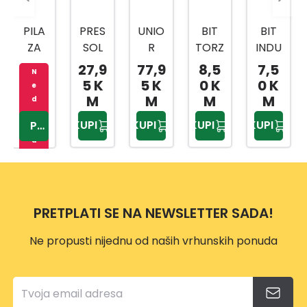
PRES
UNIO
BIT
BIT
NASA
SOL
R
TORZ
INDU
DNI
PREŠ
RUČI
IJA
STRY
KLJU
27,9
77,9
8,5
7,5
399,
A ZA
CA/R
TOR
TOR
ČEVI
5 K
5 K
0 K
0 K
90
MAS
AČN
X
X
1/4,3
M
M
M
M
KM
T
A 1/2
20X2
20X2
/8,1/
KUPI
KUPI
KUPI
KUPI
KUPI
80ML
BI
5MM
5MM
2
ČELIK
1901A
2/1
3/1
216-
SA
BI
DJ.
UNIV
61178
ERZA
2
PRETPLATI SE NA NEWSLETTER SADA!
LNO
M
Ne propusti nijednu od naših vrhunskih ponuda
GLAV
OM