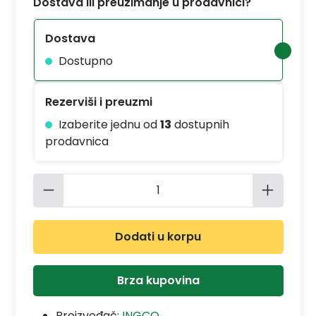
Dostava ili preuzimanje u prodavnici?
Dostava
Dostupno
Rezerviši i preuzmi
Izaberite jednu od
13
dostupnih
prodavnica
Količina proizvoda: Unesite željenu 
Dodati u korpu
Brza kupovina
Proizvođač:
INGCO