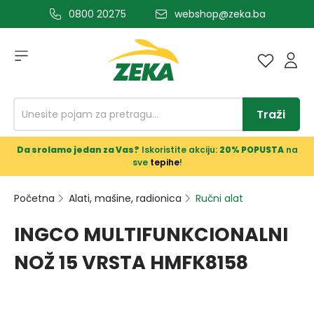
0800 20275
webshop@zeka.ba
a glavni sadržaj
Traži
Da srolamo jedan za Vas?
Iskoristite akciju:
20% POPUSTA
na
sve
tepihe
!
Početna
Alati, mašine, radionica
Ručni alat
INGCO MULTIFUNKCIONALNI
NOŽ 15 VRSTA HMFK8158