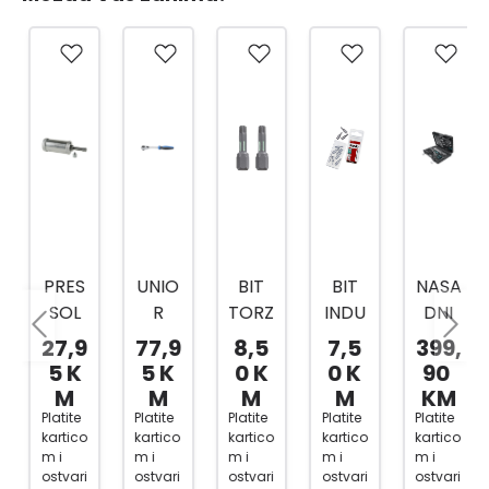
PRES
UNIO
BIT
BIT
NASA
SOL
R
TORZ
INDU
DNI
PREŠ
RUČI
IJA
STRY
KLJU
27,9
77,9
8,5
7,5
399,
A ZA
CA/R
TOR
TOR
ČEVI
5 K
5 K
0 K
0 K
90
MAS
AČN
X
X
1/4,3
M
M
M
M
KM
T
A 1/2
20X2
20X2
/8,1/
Platite
Platite
Platite
Platite
Platite
kartico
kartico
kartico
kartico
kartico
80ML
BI
5MM
5MM
2
m i
m i
m i
m i
m i
ČELIK
1901A
2/1
3/1
216-
ostvari
ostvari
ostvari
ostvari
ostvari