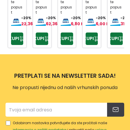
SA
BI
DJ.
te
te
te
te
te
popus
popus
popus
popus
popus
UNIV
61178
t
t
t
t
t
ERZA
2
-20%
-20%
-20%
-20%
-20%
LNO
22,36 KM
62,36 KM
6,80 KM
6,00 KM
319,
M
GLAV
KUPI
KUPI
KUPI
KUPI
KUPI
OM
PRETPLATI SE NA NEWSLETTER SADA!
Ne propusti nijednu od naših vrhunskih ponuda
Odabirom nastavka potvrđujete da ste pročitali naše
informacije o zaštiti podataka
i prihvatili naše
uslove