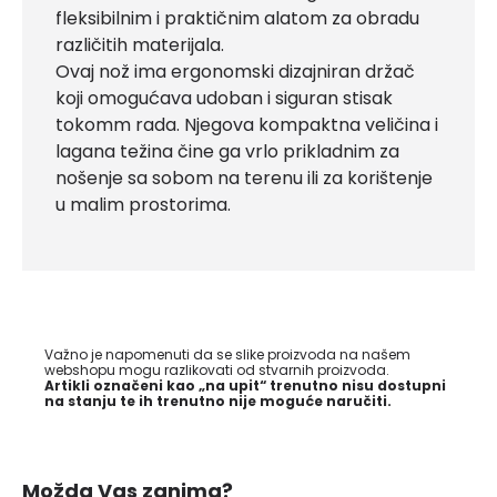
fleksibilnim i praktičnim alatom za obradu
različitih materijala.
Ovaj nož ima ergonomski dizajniran držač
koji omogućava udoban i siguran stisak
tokomm rada. Njegova kompaktna veličina i
lagana težina čine ga vrlo prikladnim za
nošenje sa sobom na terenu ili za korištenje
u malim prostorima.
Važno je napomenuti da se slike proizvoda na našem
webshopu mogu razlikovati od stvarnih proizvoda.
Artikli označeni kao „na upit“ trenutno nisu dostupni
na stanju te ih trenutno nije moguće naručiti.
Možda Vas zanima?