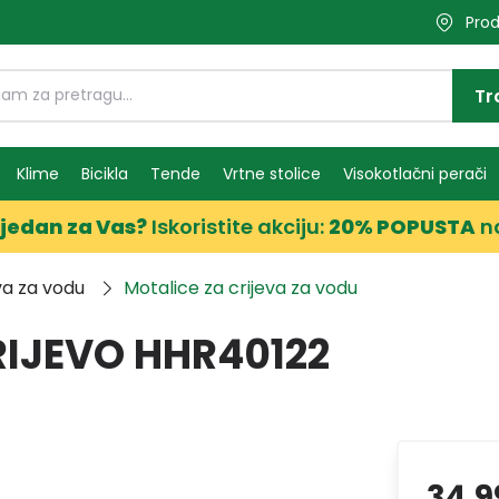
Prod
Tr
Klime
Bicikla
Tende
Vrtne stolice
Visokotlačni perači
jedan za Vas?
Iskoristite akciju:
20% POPUSTA
n
va za vodu
Motalice za crijeva za vodu
IJEVO HHR40122
34,9