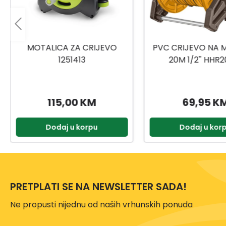
PVC CRIJEVO NA MOTALICI
GARDENA KUTI
20M 1/2'' HHR20124
CRIJEVO ZA TERA
CITY GARDEN
69,95 KM
199,90 K
Dodaj u korpu
Dodaj u kor
PRETPLATI SE NA NEWSLETTER SADA!
Ne propusti nijednu od naših vrhunskih ponuda