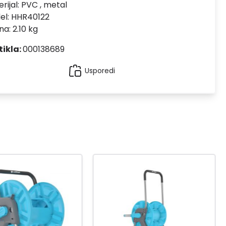
rijal:
PVC , metal
el:
HHR40122
na: 2.10 kg
tikla:
000138689
Usporedi