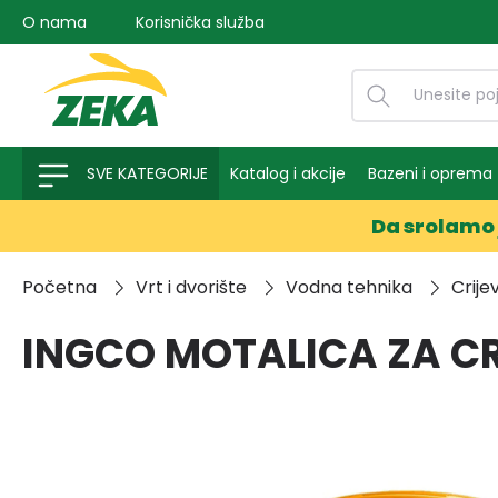
O nama
Korisnička služba
na pretragu
Preskoči na glavnu navigaciju
SVE KATEGORIJE
Katalog i akcije
Bazeni i oprema
Da srolamo 
Početna
Vrt i dvorište
Vodna tehnika
Crije
INGCO MOTALICA ZA CR