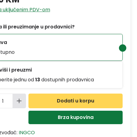
sa uključenim PDV-om
 ili preuzimanje u prodavnici?
ava
tupno
iši i preuzmi
berite jednu od
13
dostupnih prodavnica
ina proizvoda: Unesite željenu količinu
Dodati u korpu
Brza kupovina
izvođač:
INGCO