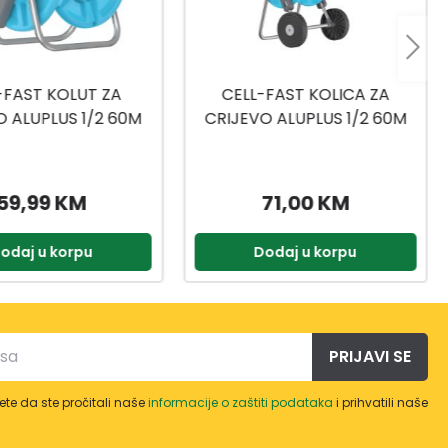
-FAST KOLICA ZA
CELL-FAST KOLUT ZA
O ALUPLUS 1/2 60M
CRIJEVO ERGO XS 10+2M
3/8
71,00 KM
79,99 KM
odaj u korpu
Dodaj u korpu
PRIJAVI SE
te da ste pročitali naše
informacije o zaštiti podataka
i prihvatili naše