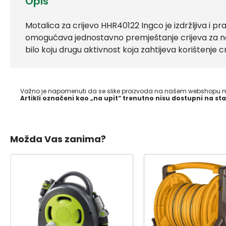
Opis
Motalica za crijevo HHR40122 Ingco je izdržljiva i pr
omogućava jednostavno premještanje crijeva za nav
bilo koju drugu aktivnost koja zahtijeva korištenje cr
Važno je napomenuti da se slike proizvoda na našem webshopu mo
Artikli označeni kao „na upit“ trenutno nisu dostupni na sta
Možda Vas zanima?