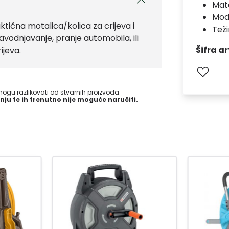
Mate
Mod
aktična motalica/kolica za crijeva i
Teži
odnjavanje, pranje automobila, ili
Šifra ar
ijeva.
gu razlikovati od stvarnih proizvoda.
nju te ih trenutno nije moguće naručiti.