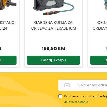
JA ZA
CELL-FAST KOLUT ZA
CELL
SE 10M
CRIJEVO ALUPLUS 1/2 60M
CRIJEV
ING
M
59,99 KM
pu
Dodaj u korpu
D
Odabirom nastavka potvrđuje
uslove korištenja
.