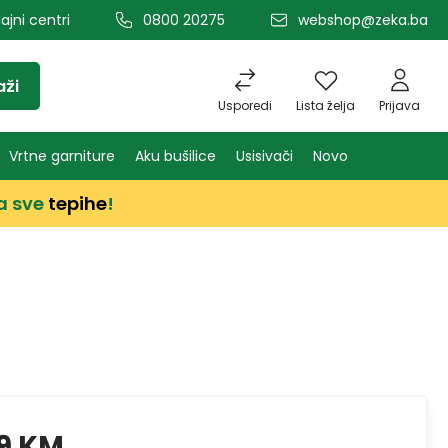
ajni centri
0800 20275
webshop@zeka.ba
aži
Usporedi
Lista želja
Prijava
Vrtne garniture
Aku bušilice
Usisivači
Novo
a sve
tepihe
!
9 KM