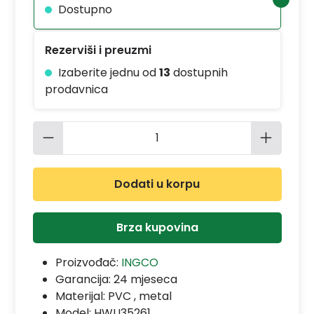
Dostupno
Rezerviši i preuzmi
Izaberite jednu od
13
dostupnih
prodavnica
Količina proizvoda: Unesite željenu 
Dodati u korpu
Brza kupovina
Proizvođač:
INGCO
Garancija:
24 mjeseca
Materijal:
PVC , metal
Model:
HWLI35261