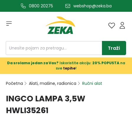
0800 20275
webshop@zeka.ba
a glavni sadržaj
Traži
Da srolamo jedan za Vas?
Iskoristite akciju:
20% POPUSTA
na
sve
tepihe
!
Početna
Alati, mašine, radionica
Ručni alat
INGCO LAMPA 3,5W
HWLI35261