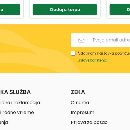
pu
Dodaj u korpu
D
Odabirom nastavka potvrđuje
uslove korištenja
.
ČKA SLUŽBA
ZEKA
jena i reklamacija
O nama
i radno vrijeme
Impresum
anja
Prijava za posao