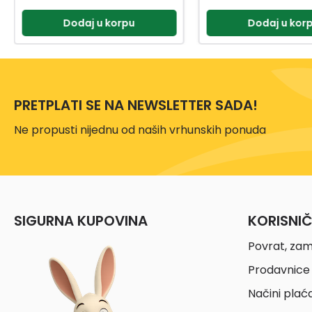
Dodaj u korpu
Dodaj u kor
PRETPLATI SE NA NEWSLETTER SADA!
Ne propusti nijednu od naših vrhunskih ponuda
SIGURNA KUPOVINA
KORISNI
Povrat, zam
Prodavnice 
Načini plać