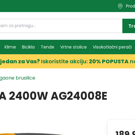
Prod
Tr
Klime
Bicikla
Tende
Vrtne stolice
Visokotlačni perači
jedan za Vas?
Iskoristite akciju:
20% POPUSTA
n
gaone brusilice
CA 2400W AG24008E
189,