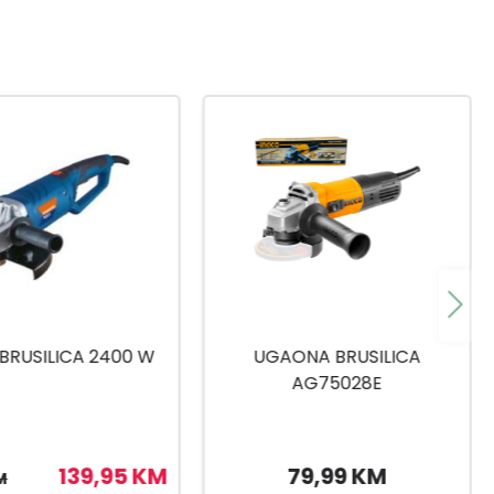
-20
%
ONA BRUSILICA
WORKERS BESTKUTNA
AG75028E
BRUSILICA 500/550
79,99 KM
Nedostupno