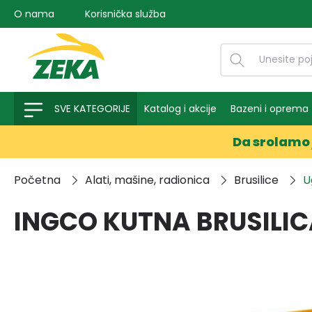
O nama
Korisnička služba
na pretragu
Preskoči na glavnu navigaciju
SVE KATEGORIJE
Katalog i akcije
Bazeni i oprema
Da srolamo 
Početna
Alati, mašine, radionica
Brusilice
U
INGCO KUTNA BRUSILI