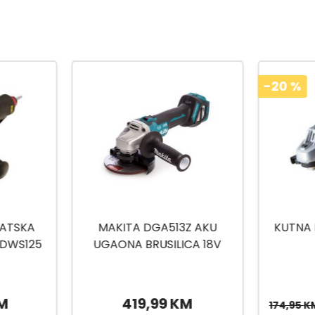
-20
%
Z AKU
KUTNA BRUSILICA 2400 W
UGA
CA 18V
M
139,95 KM
174,95 KM