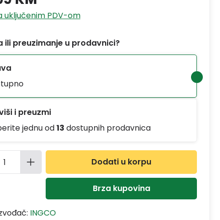
sa uključenim PDV-om
 ili preuzimanje u prodavnici?
ava
tupno
iši i preuzmi
berite jednu od
13
dostupnih prodavnica
ina proizvoda: Unesite željenu količinu
Dodati u korpu
Brza kupovina
izvođač:
INGCO