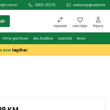
ajni centri
0800 20275
webshop@zeka.ba
aži
Usporedi
Lista želja
Prijava
Vrtne garniture
Aku bušilice
Usisivači
Novo
a sve
tepihe
!
99 KM