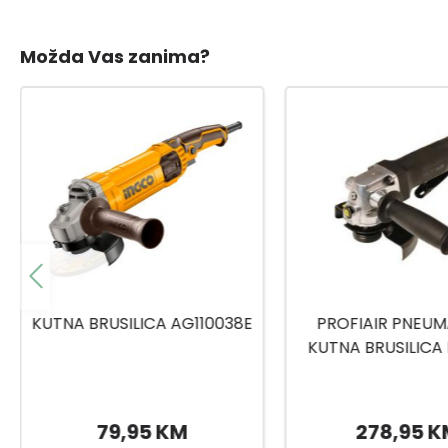
Možda Vas zanima?
PROFIAIR PNEUMATSKA
MAKITA DGA513
KUTNA BRUSILICA DWS125
UGAONA BRUSILI
125MM
278,95 KM
419,99 K