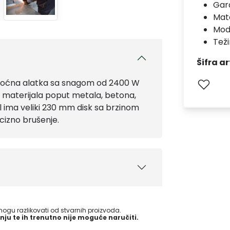
Gara
Mate
Mod
Teži
Šifra ar
moćna alatka sa snagom od 2400 W
ja materijala poput metala, betona,
el ima veliki 230 mm disk sa brzinom
cizno brušenje.
gu razlikovati od stvarnih proizvoda.
nju te ih trenutno nije moguće naručiti.