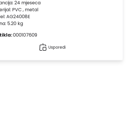
ncija:
24 mjeseca
rijal:
PVC , metal
el:
AG24008E
na: 5.20 kg
tikla:
000107609
Usporedi