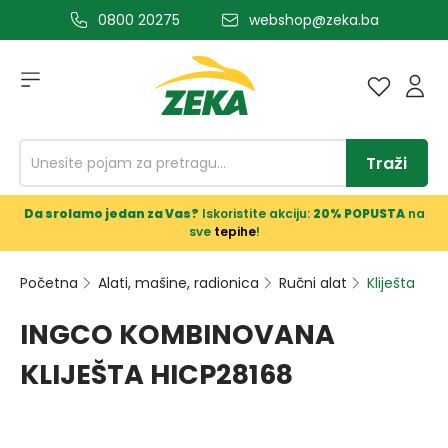
0800 20275
webshop@zeka.ba
a glavni sadržaj
Traži
Da srolamo jedan za Vas?
Iskoristite akciju:
20% POPUSTA
na
sve
tepihe
!
Početna
Alati, mašine, radionica
Ručni alat
Kliješta
INGCO KOMBINOVANA
KLIJEŠTA HICP28168