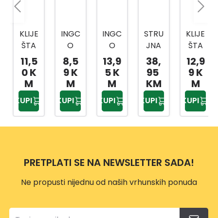
KLIJE
INGC
INGC
STRU
KLIJE
ŠTA
O
O
JNA
ŠTA
VOD
KLIJE
KLIJE
KLIJE
SJEČ
11,5
8,5
13,9
38,
12,9
OINS
ŠTA
ŠTA
ŠTA
KE
0 K
9 K
5 K
95
9 K
TALA
ZA
ZA
AC
HIHL
M
M
M
KM
M
TERS
POP
PAT
400A
DCP
KUPI
KUPI
KUPI
KUPI
KUPI
KA 10
NITN
CH
DCM
2816
250
E
HWS
6200
0
MM
HRS1
P156
1
HPP2
08
08
8258
175X
PRETPLATI SE NA NEWSLETTER SADA!
85M
M
Ne propusti nijednu od naših vrhunskih ponuda