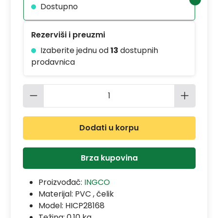
Dostupno
Rezerviši i preuzmi
Izaberite jednu od
13
dostupnih
prodavnica
Količina proizvoda: Unesite željenu 
Dodati u korpu
Brza kupovina
Proizvođač:
INGCO
Materijal:
PVC , čelik
Model:
HICP28168
Težina: 0.10 kg