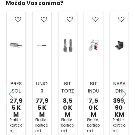
Možda Vas zanima?
PRES
UNIO
BIT
BIT
NASA
SOL
R
TORZ
INDU
DNI
PREŠ
RUČI
IJA
STRY
KLJU
27,9
77,9
8,5
7,5
399,
A ZA
CA/R
TOR
TOR
ČEVI
5 K
5 K
0 K
0 K
90
MAS
AČN
X
X
1/4,3
M
M
M
M
KM
T
A 1/2
20X2
20X2
/8,1/
Platite
Platite
Platite
Platite
Platite
kartico
kartico
kartico
kartico
kartico
80ML
BI
5MM
5MM
2
m i
m i
m i
m i
m i
ČELIK
1901A
2/1
3/1
216-