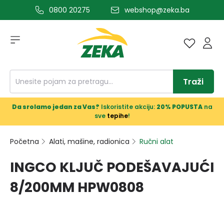
0800 20275
webshop@zeka.ba
a glavni sadržaj
Traži
Da srolamo jedan za Vas?
Iskoristite akciju:
20% POPUSTA
na
sve
tepihe
!
Početna
Alati, mašine, radionica
Ručni alat
INGCO KLJUČ PODEŠAVAJUĆI
8/200MM HPW0808