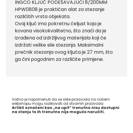
INGCO KLJUČ PODEŠAVAJUĆI 8/200MM
HPW0808 je praktičan alat za stezanje
različitih vrsta objekata.
Ovaj ključ ima pokretnu čeljust koja je
kovana visokokvalitetno, što znači da je
izrađena od izdržljivog materijala koji će
izdržati velike sile stezanja. Maksimalni
prečnik stezanja ovog ključa je 27 mm, što
ga čini pogodnim za različite primjene.
Važno je napomenuti da se slike proizvoda na našem
webshopu mogu razlikovati od stvarnih proizvoda.
Artikli označeni kao „na upit“ trenutno nisu dostupni
na stanju te ih trenutno nije moguće naručiti.