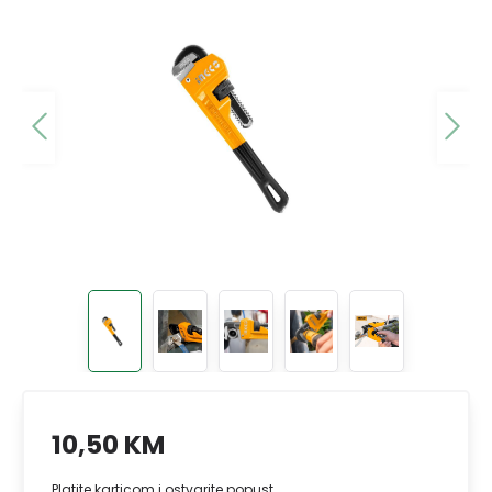
10,50 KM
Platite karticom i ostvarite popust