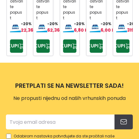
ostvari
ostvari
ostvari
ostvari
ostvari
SA
BI
DJ.
te
te
te
te
te
popus
popus
popus
popus
popus
UNIV
61178
t
t
t
t
t
ERZA
2
-20%
-20%
-20%
-20%
-20%
LNO
22,36 KM
62,36 KM
6,80 KM
6,00 KM
319,
M
GLAV
KUPI
KUPI
KUPI
KUPI
KUPI
OM
PRETPLATI SE NA NEWSLETTER SADA!
Ne propusti nijednu od naših vrhunskih ponuda
Odabirom nastavka potvrđujete da ste pročitali naše