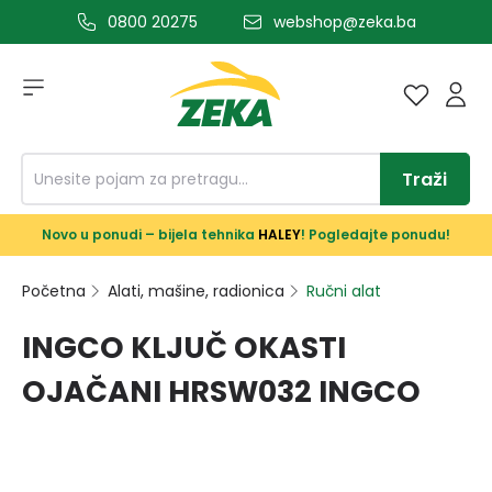
0800 20275
webshop@zeka.ba
a glavni sadržaj
Traži
Novo u ponudi – bijela tehnika
HALEY
! Pogledajte ponudu!
Početna
Alati, mašine, radionica
Ručni alat
INGCO KLJUČ OKASTI
OJAČANI HRSW032 INGCO