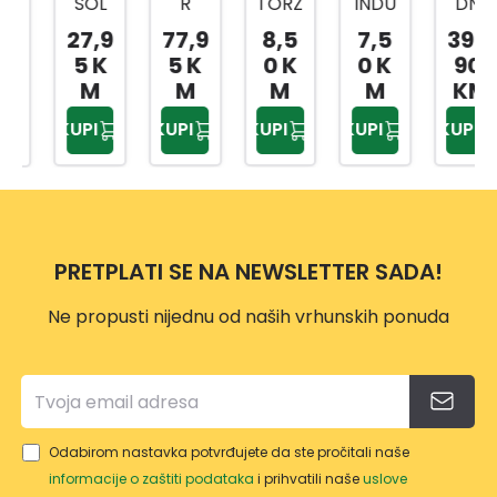
SOL
R
TORZ
INDU
DNI
PREŠ
RUČI
IJA
STRY
KLJU
27,9
77,9
8,5
7,5
399,
A ZA
CA/R
TOR
TOR
ČEVI
5 K
5 K
0 K
0 K
90
MAS
AČN
X
X
1/4,3
M
M
M
M
KM
T
A 1/2
20X2
20X2
/8,1/
KUPI
KUPI
KUPI
KUPI
KUPI
80ML
BI
5MM
5MM
2
ČELIK
1901A
2/1
3/1
216-
SA
BI
DJ.
UNIV
61178
ERZA
2
PRETPLATI SE NA NEWSLETTER SADA!
LNO
M
Ne propusti nijednu od naših vrhunskih ponuda
GLAV
OM
Odabirom nastavka potvrđujete da ste pročitali naše
informacije o zaštiti podataka
i prihvatili naše
uslove