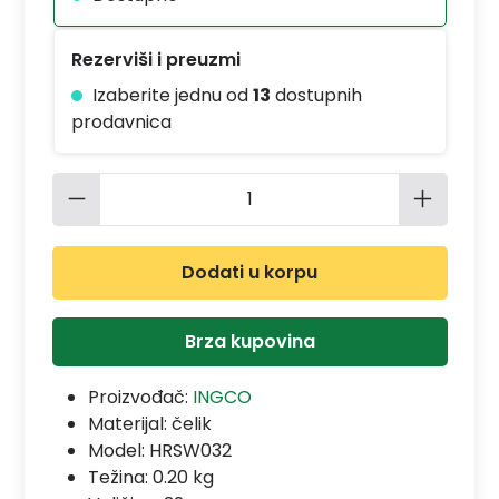
Rezerviši i preuzmi
Izaberite jednu od
13
dostupnih
prodavnica
Količina proizvoda: Unesite željenu 
Dodati u korpu
Brza kupovina
Proizvođač:
INGCO
Materijal:
čelik
Model:
HRSW032
Težina: 0.20 kg