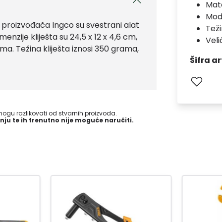
Mate
Mod
d proizvođača Ingco su svestrani alat
Teži
menzije kliješta su 24,5 x 12 x 4,6 cm,
Veli
ama. Težina kliješta iznosi 350 grama,
Šifra ar
gu razlikovati od stvarnih proizvoda.
nju te ih trenutno nije moguće naručiti.