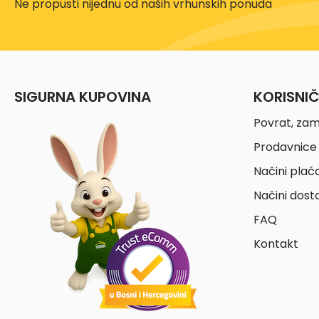
Ne propusti nijednu od naših vrhunskih ponuda
SIGURNA KUPOVINA
KORISNI
Povrat, zam
Prodavnice 
Načini plać
Načini dost
FAQ
Kontakt