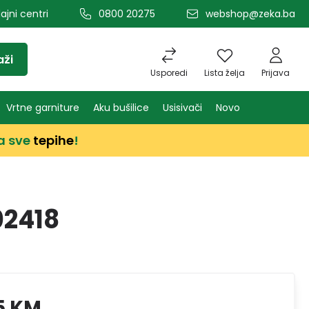
ajni centri
0800 20275
webshop@zeka.ba
aži
Usporedi
Lista želja
Prijava
Vrtne garniture
Aku bušilice
Usisivači
Novo
a sve
tepihe
!
02418
5 KM