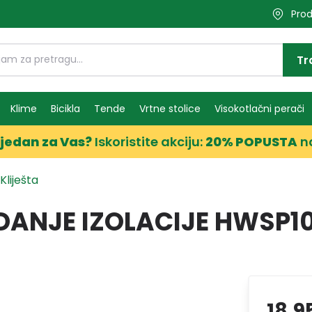
Prod
Tr
Klime
Bicikla
Tende
Vrtne stolice
Visokotlačni perači
jedan za Vas?
Iskoristite akciju:
20% POPUSTA
n
Kliješta
IDANJE IZOLACIJE HWSP1
18,9