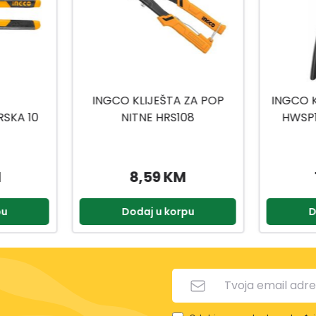
ZA POP
INGCO KLIJEŠTA ZA PATCH
STRUJNA
08
HWSP15608 175X85MM
13,95 KM
pu
Dodaj u korpu
D