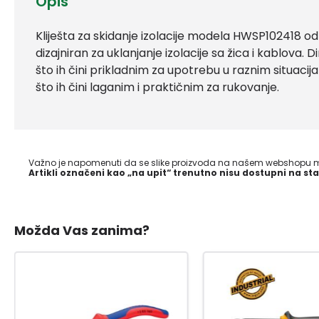
Opis
Kliješta za skidanje izolacije modela HWSP102418 o
dizajniran za uklanjanje izolacije sa žica i kablova. Di
što ih čini prikladnim za upotrebu u raznim situacij
što ih čini laganim i praktičnim za rukovanje.
Važno je napomenuti da se slike proizvoda na našem webshopu mo
Artikli označeni kao „na upit“ trenutno nisu dostupni na sta
Možda Vas zanima?