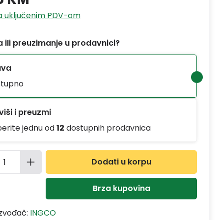
sa uključenim PDV-om
 ili preuzimanje u prodavnici?
ava
tupno
iši i preuzmi
berite jednu od
12
dostupnih prodavnica
ina proizvoda: Unesite željenu količinu
Dodati u korpu
Brza kupovina
izvođač:
INGCO