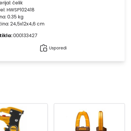
rijal:
čelik
el:
HWSP102418
na: 0.35 kg
čina: 24,5x12x4,6 cm
tikla:
000133427
Usporedi