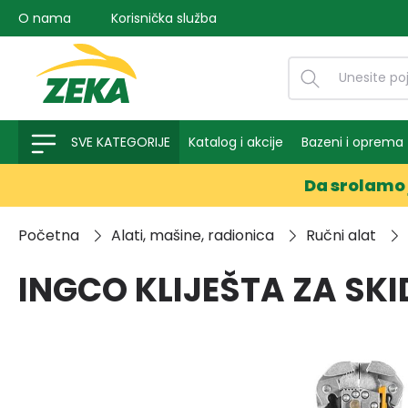
O nama
Korisnička služba
na pretragu
Preskoči na glavnu navigaciju
SVE KATEGORIJE
Katalog i akcije
Bazeni i oprema
Da srolamo 
Početna
Alati, mašine, radionica
Ručni alat
INGCO KLIJEŠTA ZA SK