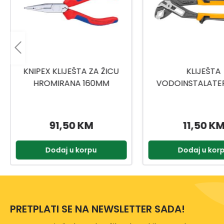
KLIJEŠTA
INGCO KLIJEŠTA 
VODOINSTALATERSKA 10
NITNE HRS1
250MM HPP28258
11,50 KM
8,59 KM
Dodaj u korpu
Dodaj u kor
PRETPLATI SE NA NEWSLETTER SADA!