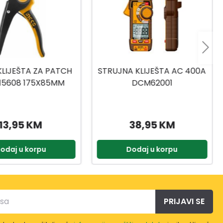
 KLIJEŠTA AC 400A
KLIJEŠTA SJEČKE
DCM62001
HIHLDCP28160
38,95 KM
12,99 KM
odaj u korpu
Dodaj u korpu
PRIJAVI SE