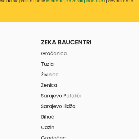
te da ste pročitali naše
informacije o zaštiti podataka
i prihvatili naše
ZEKA BAUCENTRI
Gračanica
Tuzla
Živinice
Zenica
Sarajevo Pofalići
Sarajevo Ilidža
Bihać
Cazin
Gradačac