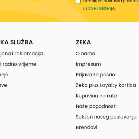
Odabirom nastavka potvrđuje
uslove korištenja
.
ČKA SLUŽBA
ZEKA
jena i reklamacija
O nama
i radno vrijeme
Impresum
anja
Prijava za posao
ave
Zeka plus Loyalty kartica
Kupovina na rate
Naše pogodnosti
Sektori našeg poslovanja
Brendovi