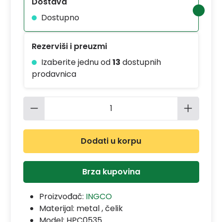
Dostava
Dostupno
Rezerviši i preuzmi
Izaberite jednu od
13
dostupnih
prodavnica
Količina proizvoda: Unesite željenu 
Dodati u korpu
Brza kupovina
Proizvođač:
INGCO
Materijal:
metal , čelik
Model:
HPC0535