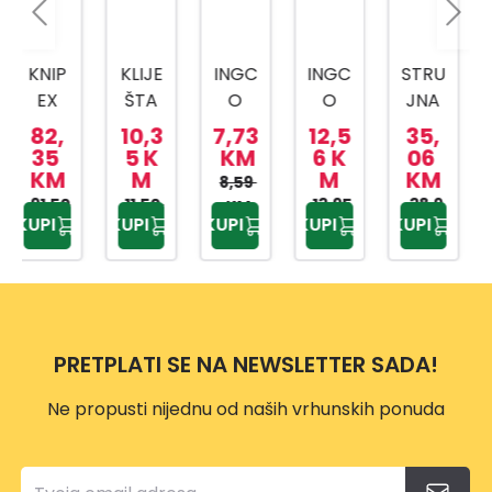
KLIJE
INGC
INGC
STRU
KLIJE
ŠTA
O
O
JNA
ŠTA
VOD
KLIJE
KLIJE
KLIJE
SJEČ
10,3
7,73
12,5
35,
11,6
OINS
ŠTA
ŠTA
ŠTA
KE
5 K
KM
6 K
06
9 K
M
M
KM
M
TALA
ZA
ZA
AC
HIHL
8,59
TERS
11,50
POP
PAT
13,95
400A
38,9
DCP
12,99
KM
KUPI
KUPI
KUPI
KUPI
KUPI
KM
KM
5 KM
KM
KA 10
NITN
CH
DCM
2816
250
E
HWS
6200
0
MM
HRS1
P156
1
HPP2
08
08
8258
175X
PRETPLATI SE NA NEWSLETTER SADA!
85M
M
Ne propusti nijednu od naših vrhunskih ponuda