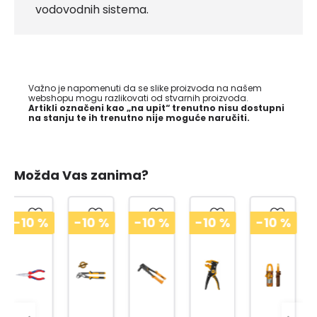
vodovodnih sistema.
Važno je napomenuti da se slike proizvoda na našem
webshopu mogu razlikovati od stvarnih proizvoda.
Artikli označeni kao „na upit“ trenutno nisu dostupni
na stanju te ih trenutno nije moguće naručiti.
Možda Vas zanima?
-10
%
-10
%
-10
%
-10
%
-10
%