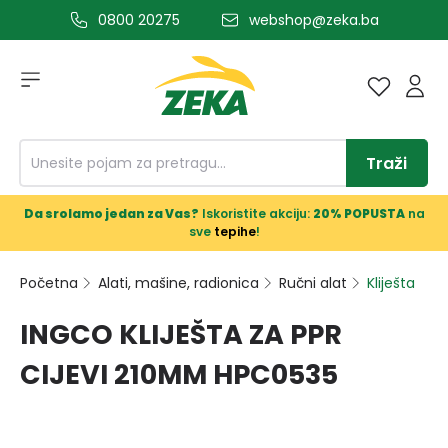
0800 20275
webshop@zeka.ba
a glavni sadržaj
Traži
Da srolamo jedan za Vas?
Iskoristite akciju:
20% POPUSTA
na
sve
tepihe
!
Početna
Alati, mašine, radionica
Ručni alat
Kliješta
INGCO KLIJEŠTA ZA PPR
CIJEVI 210MM HPC0535