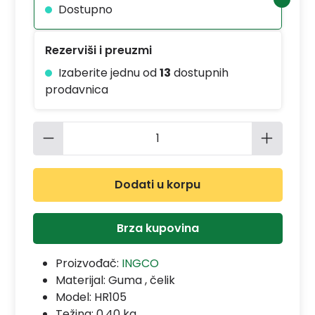
Dostupno
Rezerviši i preuzmi
Izaberite jednu od
13
dostupnih
prodavnica
Količina proizvoda: Unesite željenu 
Dodati u korpu
Brza kupovina
Proizvođač:
INGCO
Materijal:
Guma , čelik
Model:
HR105
Težina: 0.40 kg