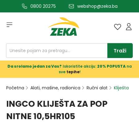
0800 20275
webshop@zeka.ba
a glavni sadržaj
Traži
Da srolamo jedan za Vas?
Iskoristite akciju:
20% POPUSTA
na
sve
tepihe
!
Početna
Alati, mašine, radionica
Ručni alat
Kliješta
INGCO KLIJEŠTA ZA POP
NITNE 10,5HR105