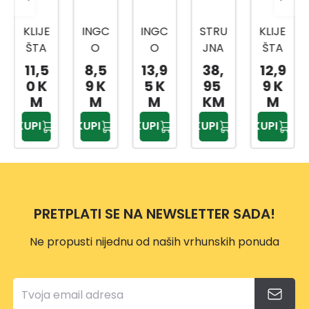
KLIJE
INGC
INGC
STRU
KLIJE
ŠTA
O
O
JNA
ŠTA
VOD
KLIJE
KLIJE
KLIJE
SJEČ
11,5
8,5
13,9
38,
12,9
OINS
ŠTA
ŠTA
ŠTA
KE
0 K
9 K
5 K
95
9 K
TALA
ZA
ZA
AC
HIHL
M
M
M
KM
M
TERS
POP
PAT
400A
DCP
KUPI
KUPI
KUPI
KUPI
KUPI
KA 10
NITN
CH
DCM
2816
250
E
HWS
6200
0
MM
HRS1
P156
1
HPP2
08
08
8258
175X
PRETPLATI SE NA NEWSLETTER SADA!
85M
M
Ne propusti nijednu od naših vrhunskih ponuda