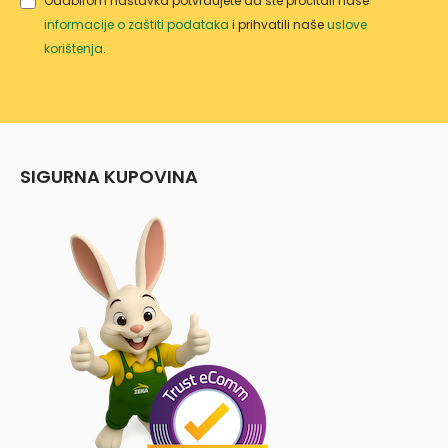
Odabirom nastavka potvrđujete da ste pročitali naše
informacije o zaštiti podataka
i prihvatili naše
uslove
korištenja
.
SIGURNA KUPOVINA