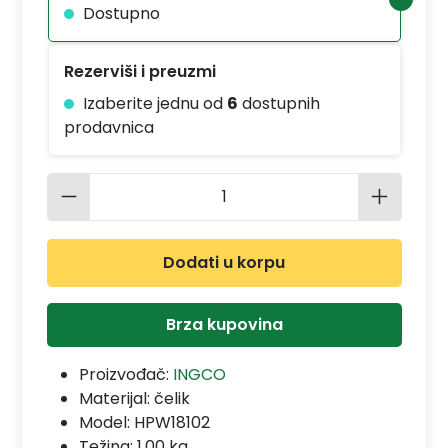
Dostupno
Rezerviši i preuzmi
Izaberite jednu od
6
dostupnih
prodavnica
Količina proizvoda: Unesite željenu 
Dodati u korpu
Brza kupovina
Proizvođač:
INGCO
Materijal:
čelik
Model:
HPW18102
Težina: 1.00 kg