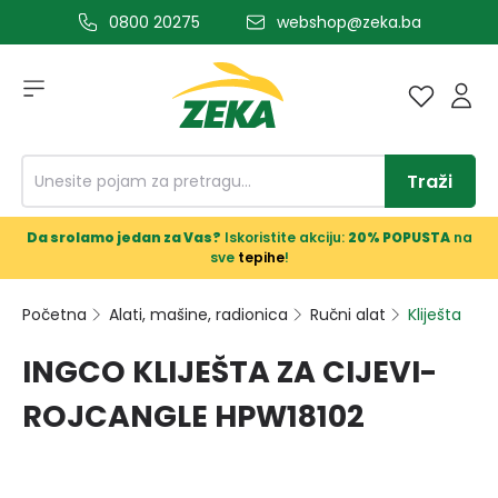
0800 20275
webshop@zeka.ba
a glavni sadržaj
Traži
Da srolamo jedan za Vas?
Iskoristite akciju:
20% POPUSTA
na
sve
tepihe
!
Početna
Alati, mašine, radionica
Ručni alat
Kliješta
INGCO KLIJEŠTA ZA CIJEVI-
ROJCANGLE HPW18102