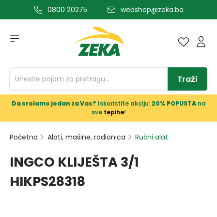
0800 20275
webshop@zeka.ba
a glavni sadržaj
Traži
Da srolamo jedan za Vas?
Iskoristite akciju:
20% POPUSTA
na
sve
tepihe
!
Početna
Alati, mašine, radionica
Ručni alat
INGCO KLIJEŠTA 3/1
HIKPS28318