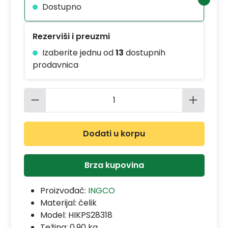
Dostupno
Rezerviši i preuzmi
Izaberite jednu od
13
dostupnih
prodavnica
Količina proizvoda: Unesite željenu 
Dodati u korpu
Brza kupovina
Proizvođač:
INGCO
Materijal:
čelik
Model:
HIKPS28318
Težina: 0.90 kg