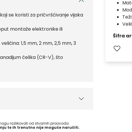
Mate
Mod
i se koristi za pričvršćivanje vijaka
Teži
Veli
oput montaže elektronike ili
Šifra ar
ih veličina: 1,5 mm, 2 mm, 2,5 mm, 3
vanadijum čelika (CR-V), što
gu razlikovati od stvarnih proizvoda.
nju te ih trenutno nije moguće naručiti.