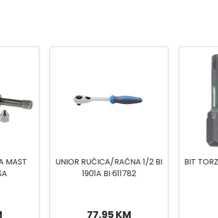
A 1/2 BI
BIT TORZIJA TORX 20X25MM
BIT
82
2/1
2
M
8,50 KM