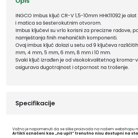
Opis
INGCO Imbus ključ CR-V 1,5-10mm HHK11092 je alat koj
i matica sa šesterokutnim otvorom.
Imbus ključevi su vrlo korisni za precizne radove, p
namještanja finih mehaničkih komponenti.
Ovaj imbus ključ dolazi u setu od 9 ključeva različit
mm, 4 mm, 5 mm, 6 mm, 8 mm i 10 mm.
Svaki ključ izrađen je od visokokvalitetnog kroma-
osigurava dugotrajnost i otpornost na trošenje.
Specifikacije
Važno je napomenuti da se slike proizvoda na našem webshopu mo
Artikli označeni kao „na upit“ trenutno nisu dostupni na sta