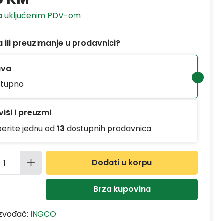
sa uključenim PDV-om
 ili preuzimanje u prodavnici?
ava
tupno
iši i preuzmi
berite jednu od
13
dostupnih prodavnica
ina proizvoda: Unesite željenu količinu
Dodati u korpu
Brza kupovina
izvođač:
INGCO