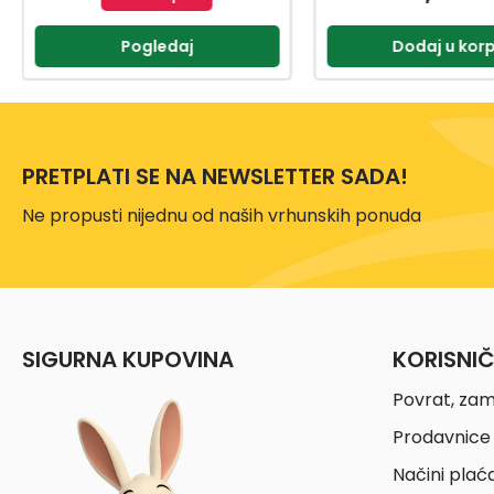
Dodaj u korpu
Dodaj u kor
PRETPLATI SE NA NEWSLETTER SADA!
Ne propusti nijednu od naših vrhunskih ponuda
SIGURNA KUPOVINA
KORISNI
Povrat, zam
Prodavnice 
Načini plać