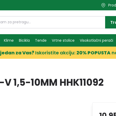
Prod
Tr
Klime
Bicikla
Tende
Vrtne stolice
Visokotlačni perači
jedan za Vas?
Iskoristite akciju:
20% POPUSTA
n
-V 1,5-10MM HHK11092
10,9