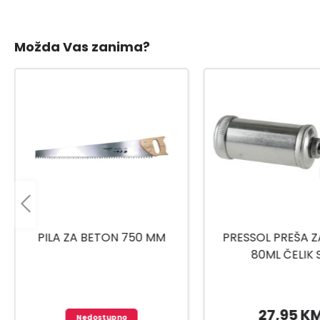
Možda Vas zanima?
PRESSOL PREŠA ZA MAST
UNIOR RUČICA/RAČN
80ML ČELIK SA
1901A BI 6117
UNIVERZALNOM GLAVOM
27,95 KM
77,95 K