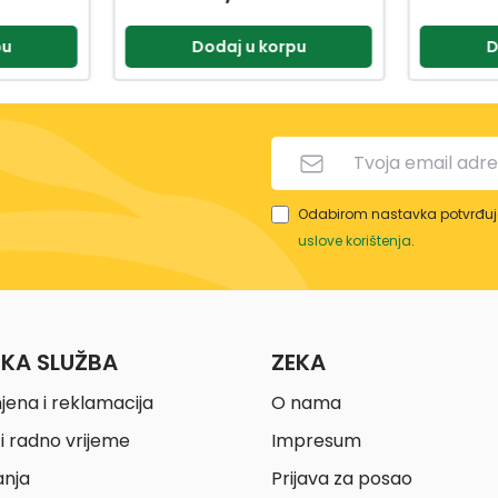
pu
Dodaj u korpu
D
Odabirom nastavka potvrđuje
uslove korištenja
.
ČKA SLUŽBA
ZEKA
jena i reklamacija
O nama
i radno vrijeme
Impresum
anja
Prijava za posao