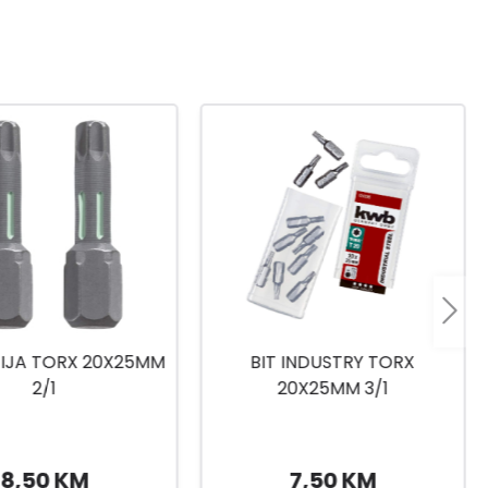
 INDUSTRY TORX
NASADNI KLJUČEVI
0X25MM 3/1
1/4,3/8,1/2 216-DJ.
7,50 KM
399,90 KM