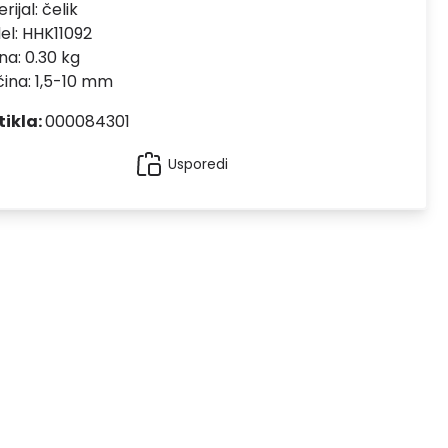
rijal:
čelik
el:
HHK11092
na: 0.30 kg
čina: 1,5-10 mm
tikla:
000084301
Usporedi