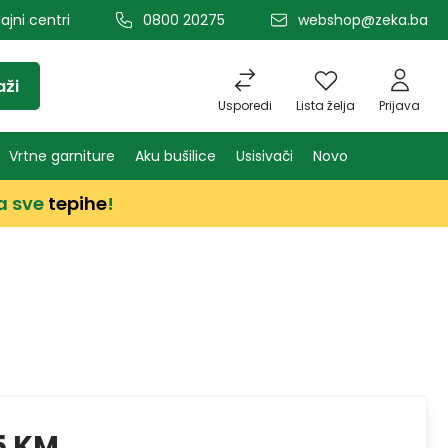
ajni centri
0800 20275
webshop@zeka.ba
aži
Usporedi
Lista želja
Prijava
Vrtne garniture
Aku bušilice
Usisivači
Novo
a sve
tepihe
!
5 KM