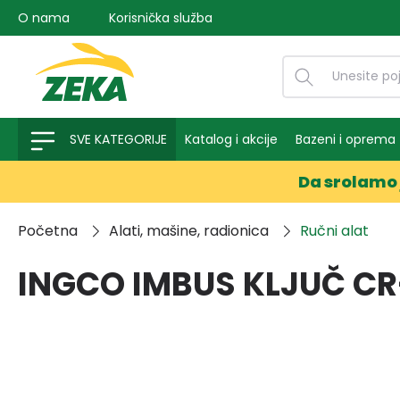
O nama
Korisnička služba
na pretragu
Preskoči na glavnu navigaciju
SVE KATEGORIJE
Katalog i akcije
Bazeni i oprema
Da srolamo 
Početna
Alati, mašine, radionica
Ručni alat
INGCO IMBUS KLJUČ CR