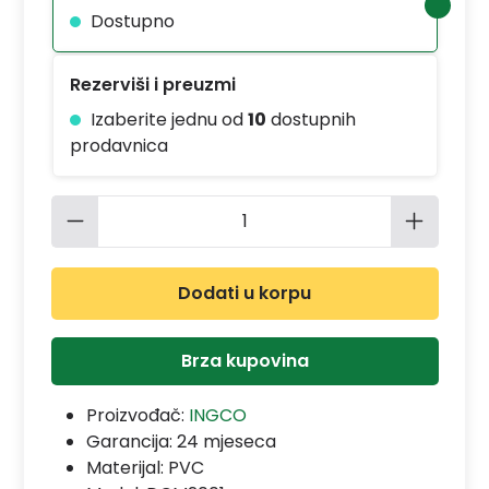
Dostupno
Rezerviši i preuzmi
Izaberite jednu od
10
dostupnih
prodavnica
Količina proizvoda: Unesite željenu 
Dodati u korpu
Brza kupovina
Proizvođač:
INGCO
Garancija:
24 mjeseca
Materijal:
PVC