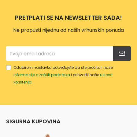
AC/
DC
PRETPLATI SE NA NEWSLETTER SADA!
PAN
600A
Ne propusti nijednu od naših vrhunskih ponuda
D+
Odabirom nastavka potvrđujete da ste pročitali naše
informacije o zaštiti podataka
i prihvatili naše
uslove
korištenja
.
SIGURNA KUPOVINA