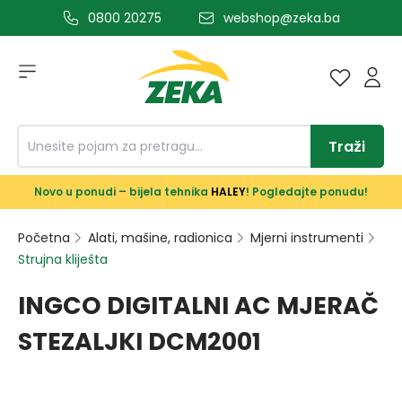
0800 20275
webshop@zeka.ba
a glavni sadržaj
Traži
Novo u ponudi – bijela tehnika
HALEY
! Pogledajte ponudu!
Početna
Alati, mašine, radionica
Mjerni instrumenti
Strujna kliješta
INGCO DIGITALNI AC MJERAČ
STEZALJKI DCM2001