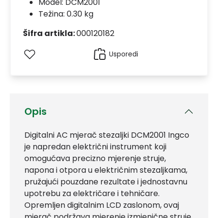
Model:
DCM2001
Težina: 0.30 kg
Šifra artikla:
000120182
Usporedi
Opis
Digitalni AC mjerač stezaljki DCM2001 Ingco
je napredan električni instrument koji
omogućava precizno mjerenje struje,
napona i otpora u električnim stezaljkama,
pružajući pouzdane rezultate i jednostavnu
upotrebu za električare i tehničare.
Opremljen digitalnim LCD zaslonom, ovaj
mjerač podržava mjerenje izmjenične struje