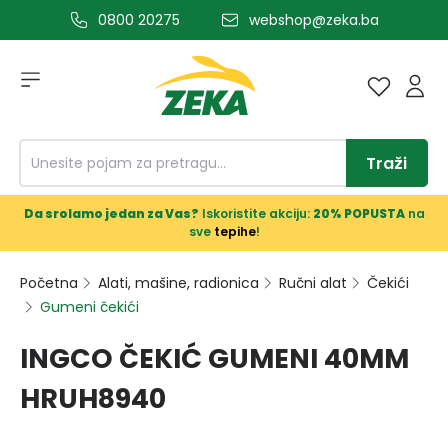
0800 20275
webshop@zeka.ba
a glavni sadržaj
Traži
Da srolamo jedan za Vas?
Iskoristite akciju:
20% POPUSTA
na
sve
tepihe
!
Početna
Alati, mašine, radionica
Ručni alat
Čekići
Gumeni čekići
INGCO ČEKIĆ GUMENI 40MM
HRUH8940