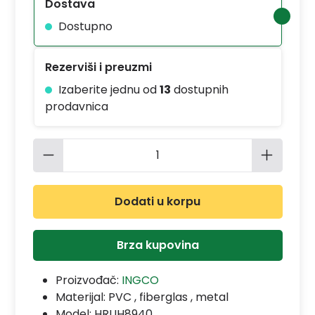
Dostava
Dostupno
Rezerviši i preuzmi
Izaberite jednu od
13
dostupnih
prodavnica
Količina proizvoda: Unesite željenu 
Dodati u korpu
Brza kupovina
Proizvođač:
INGCO
Materijal:
PVC , fiberglas , metal
Model:
HRUH8940