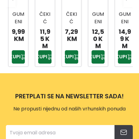
GUM
ČEKI
ČEKI
GUM
GUM
ENI
Ć
Ć
ENI
ENI
ČEKI
GUM
GUM
ČEKI
ČEKI
9,99
11,9
7,29
12,5
14,9
Ć
ENI
ENI
Ć,DR
Ć
KM
5 K
KM
0 K
9 K
DRVE
HDB
220G
VENA
DRVE
M
M
M
NA
M08
R
DRŠK
NA
KUPI
KUPI
KUPI
KUPI
KUPI
DRŠK
028
HRU
A
DRŠK
A
H890
680
A
450
8
GR
900G
G
R P
P62
75M
PRETPLATI SE NA NEWSLETTER SADA!
MM
M
Ne propusti nijednu od naših vrhunskih ponuda