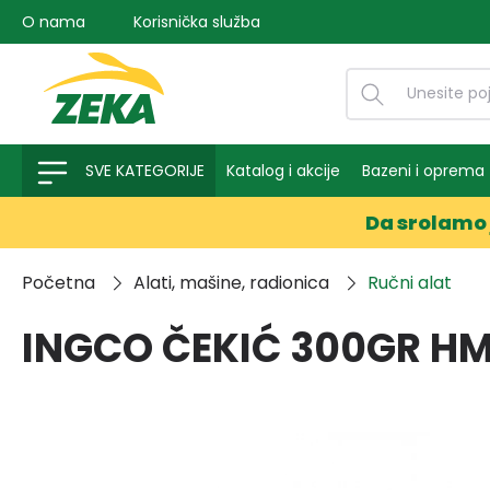
O nama
Korisnička služba
na pretragu
Preskoči na glavnu navigaciju
SVE KATEGORIJE
Katalog i akcije
Bazeni i oprema
Da srolamo 
Početna
Alati, mašine, radionica
Ručni alat
INGCO ČEKIĆ 300GR H