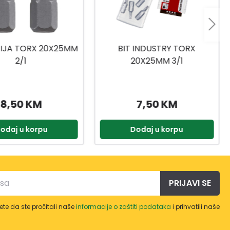
 INDUSTRY TORX
NASADNI KLJUČEVI
0X25MM 3/1
1/4,3/8,1/2 216-DJ.
7,50 KM
399,90 KM
odaj u korpu
Dodaj u korpu
PRIJAVI SE
te da ste pročitali naše
informacije o zaštiti podataka
i prihvatili naše