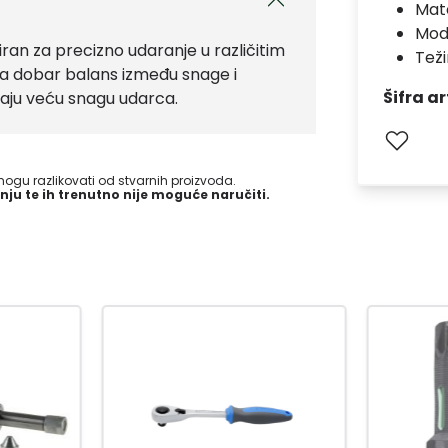
Mate
Mod
niran za precizno udaranje u različitim
Teži
a dobar balans između snage i
Šifra ar
evaju veću snagu udarca.
gu razlikovati od stvarnih proizvoda.
nju te ih trenutno nije moguće naručiti.