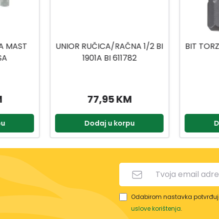
A 1/2 BI
BIT TORZIJA TORX 20X25MM
BIT
782
2/1
2
M
8,50 KM
pu
Dodaj u korpu
D
Odabirom nastavka potvrđuje
uslove korištenja
.