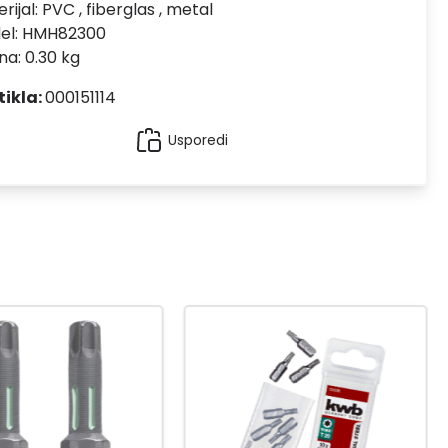
rijal:
PVC , fiberglas , metal
el:
HMH82300
na: 0.30 kg
tikla:
000151114
Usporedi