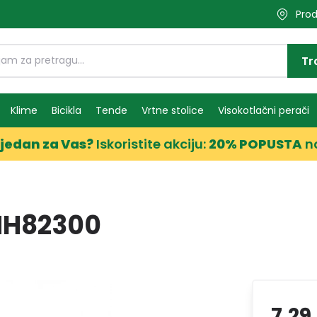
Prod
Tr
Klime
Bicikla
Tende
Vrtne stolice
Visokotlačni perači
jedan za Vas?
Iskoristite akciju:
20% POPUSTA
n
MH82300
7,29