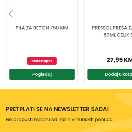
PRESSOL PREŠA ZA MAST
UNIOR RUČICA/RAČN
80ML ČELIK SA
1901A BI 611
UNIVERZALNOM GLAVOM
27,95 KM
77,95 K
Dodaj u korpu
Dodaj u kor
PRETPLATI SE NA NEWSLETTER SADA!
Ne propusti nijednu od naših vrhunskih ponuda