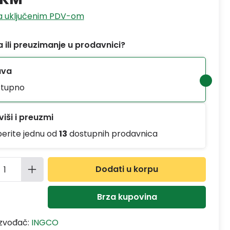
sa uključenim PDV-om
 ili preuzimanje u prodavnici?
ava
tupno
iši i preuzmi
berite jednu od
13
dostupnih prodavnica
ina proizvoda: Unesite željenu količinu
Dodati u korpu
Brza kupovina
izvođač:
INGCO