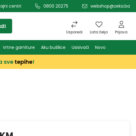
ajni centri
0800 20275
webshop@zeka.ba
aži
Usporedi
Lista želja
Prijava
Vrtne garniture
Aku bušilice
Usisivači
Novo
a sve
tepihe
!
 KM