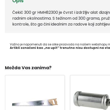
Opis
Čekić 300 gr HMH82300 je čvrst i izdržljiv alat dizaj
radnim okolnostima. S težinom od 300 grama, pruž
kontrole, što ga čini idealnim za radove koji zahtij
Važno je napomenuti da se slike proizvoda na našem webshopu mo
Artikli označeni kao „na upit“ trenutno nisu dostupni na sta
Možda Vas zanima?