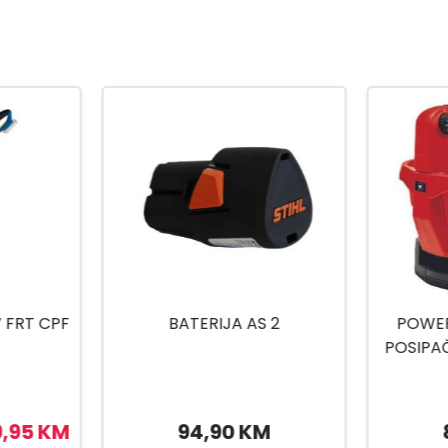
 2
POWER X-CHANGE AKU
PXC AK
POSIPAČ GE-US 18 LI-SOLO
GE-C
M
89,00 KM