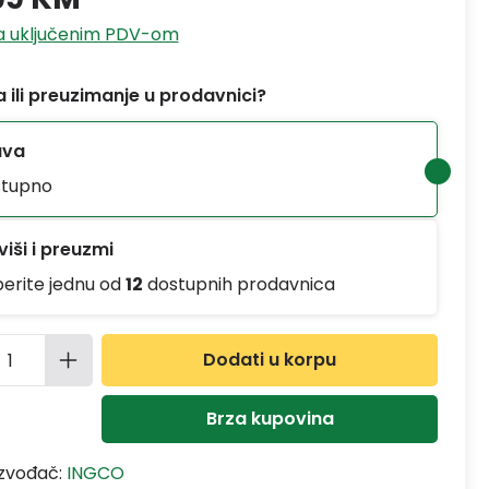
sa uključenim PDV-om
 ili preuzimanje u prodavnici?
ava
tupno
iši i preuzmi
berite jednu od
12
dostupnih prodavnica
ina proizvoda: Unesite željenu količinu
Dodati u korpu
Brza kupovina
izvođač:
INGCO