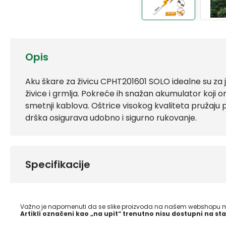
Opis
Aku škare za živicu CPHT201601 SOLO idealne su za 
živice i grmlja. Pokreće ih snažan akumulator koj
smetnji kablova. Oštrice visokog kvaliteta pružaj
drška osigurava udobno i sigurno rukovanje.
Specifikacije
Važno je napomenuti da se slike proizvoda na našem webshopu mo
Artikli označeni kao „na upit“ trenutno nisu dostupni na sta