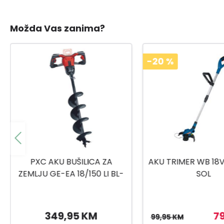
Možda Vas zanima?
-20
%
AKU TRIMER WB 18V FRT CPF
BATERIJA AS
SOL
79,95 KM
94,90 K
99,95 KM