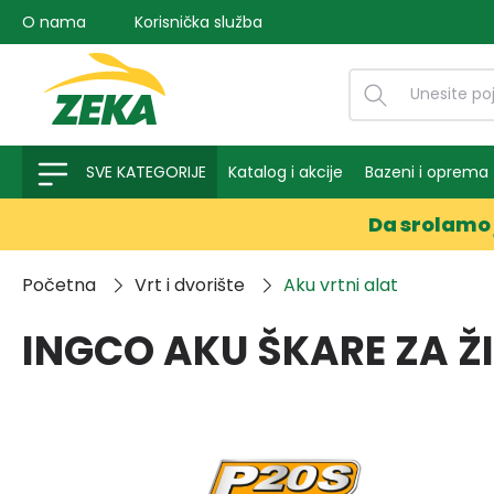
O nama
Korisnička služba
na pretragu
Preskoči na glavnu navigaciju
SVE KATEGORIJE
Katalog i akcije
Bazeni i oprema
Da srolamo 
Početna
Vrt i dvorište
Aku vrtni alat
INGCO AKU ŠKARE ZA Ž