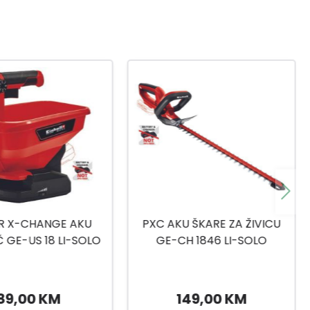
U ŠKARE ZA ŽIVICU
AKU PUHAČ CABLI2078 20 V
H 1846 LI-SOLO
149,00 KM
27,99 KM