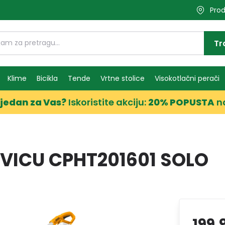
Prod
Tr
Klime
Bicikla
Tende
Vrtne stolice
Visokotlačni perači
jedan za Vas?
Iskoristite akciju:
20% POPUSTA
n
IVICU CPHT201601 SOLO
199,