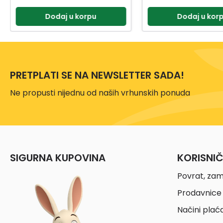
Dodaj u korpu
Dodaj u kor
PRETPLATI SE NA NEWSLETTER SADA!
Ne propusti nijednu od naših vrhunskih ponuda
SIGURNA KUPOVINA
KORISNI
Povrat, zam
Prodavnice 
Načini plać