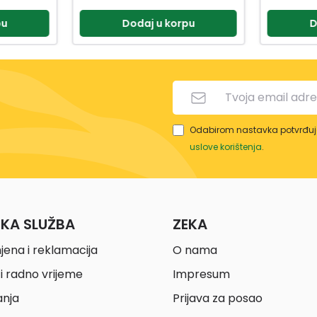
pu
Dodaj u korpu
D
Odabirom nastavka potvrđuje
uslove korištenja
.
ČKA SLUŽBA
ZEKA
jena i reklamacija
O nama
i radno vrijeme
Impresum
anja
Prijava za posao