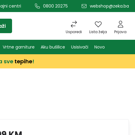
ajni centri
0800 20275
webshop@zeka.ba
aži
Usporedi
Lista želja
Prijava
Vrtne garniture
Aku bušilice
Usisivači
Novo
a sve
tepihe
!
99 KM