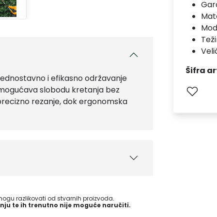
Gara
Mate
Mod
Teži
Veli
Šifra ar
jednostavno i efikasno održavanje
i omogućava slobodu kretanja bez
u precizno rezanje, dok ergonomska
gu razlikovati od stvarnih proizvoda.
nju te ih trenutno nije moguće naručiti.