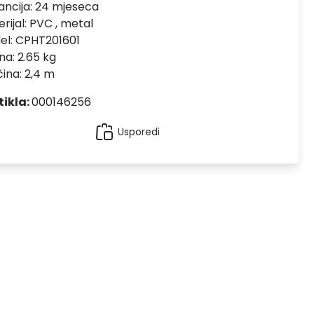
ncija:
24 mjeseca
rijal:
PVC , metal
el:
CPHT201601
na: 2.65 kg
čina: 2,4 m
tikla:
000146256
Usporedi