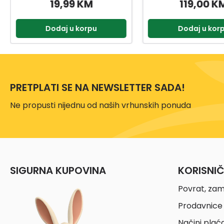
19,99 KM
119,00 K
Dodaj u korpu
Dodaj u kor
PRETPLATI SE NA NEWSLETTER SADA!
Ne propusti nijednu od naših vrhunskih ponuda
SIGURNA KUPOVINA
KORISNI
Povrat, zam
Prodavnice 
Načini plać