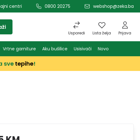
ajni centri
0800 20275
webshop@zeka.ba
aži
Usporedi
Lista želja
Prijava
Vrtne garniture
Aku bušilice
Usisivači
Novo
a sve
tepihe
!
5 KM