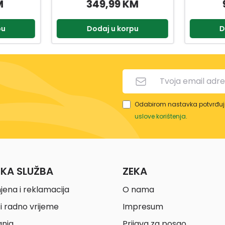
M
349,99 KM
pu
Dodaj u korpu
D
Odabirom nastavka potvrđuje
uslove korištenja
.
ČKA SLUŽBA
ZEKA
jena i reklamacija
O nama
i radno vrijeme
Impresum
anja
Prijava za posao