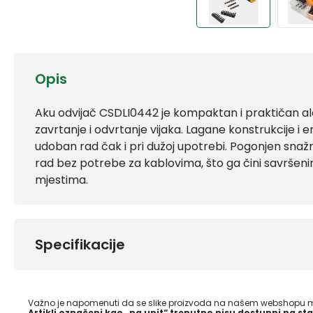
Opis
Aku odvijač CSDLI0442 je kompaktan i praktičan ala
zavrtanje i odvrtanje vijaka. Lagane konstrukcije
udoban rad čak i pri dužoj upotrebi. Pogonjen sna
rad bez potrebe za kablovima, što ga čini savrše
mjestima.
Specifikacije
Važno je napomenuti da se slike proizvoda na našem webshopu mo
Artikli označeni kao „na upit“ trenutno nisu dostupni na sta