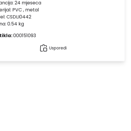
ncija:
24 mjeseca
rijal:
PVC , metal
el:
CSDLI0442
na: 0.54 kg
tikla:
000151093
Usporedi