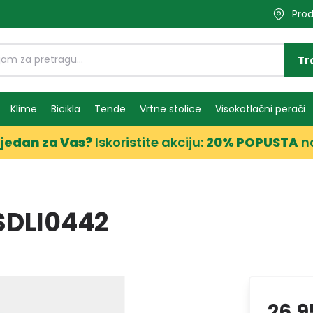
Prod
Tr
Klime
Bicikla
Tende
Vrtne stolice
Visokotlačni perači
jedan za Vas?
Iskoristite akciju:
20% POPUSTA
n
SDLI0442
26,9