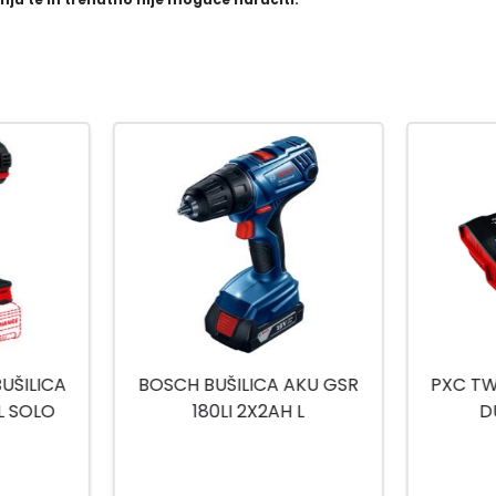
BUŠILICA
BOSCH BUŠILICA AKU GSR
PXC TW
BL SOLO
180LI 2X2AH L
D