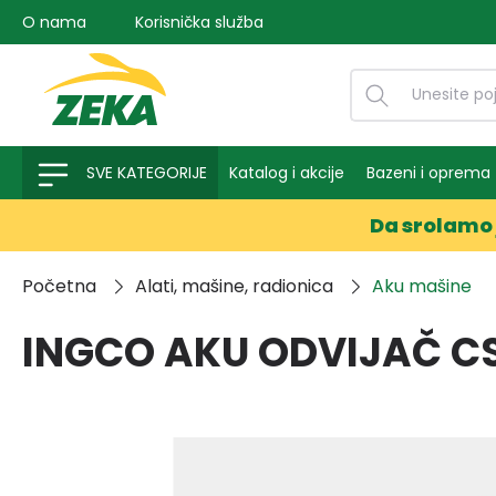
O nama
Korisnička služba
na pretragu
Preskoči na glavnu navigaciju
SVE KATEGORIJE
Katalog i akcije
Bazeni i oprema
Da srolamo 
Početna
Alati, mašine, radionica
Aku mašine
INGCO AKU ODVIJAČ C