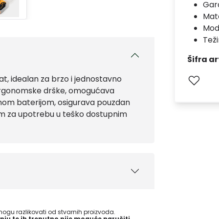
Gara
Mate
Mod
Teži
Šifra ar
t, idealan za brzo i jednostavno
 i ergonomske drške, omogućava
žnom baterijom, osigurava pouzdan
nim za upotrebu u teško dostupnim
gu razlikovati od stvarnih proizvoda.
nju te ih trenutno nije moguće naručiti.