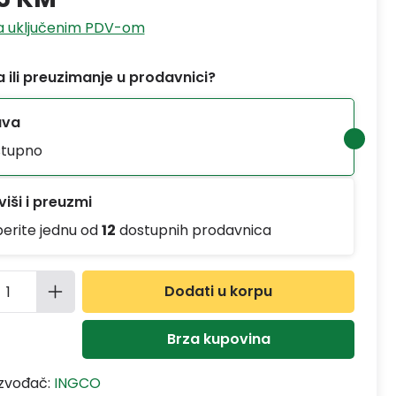
sa uključenim PDV-om
 ili preuzimanje u prodavnici?
ava
tupno
iši i preuzmi
berite jednu od
12
dostupnih prodavnica
ina proizvoda: Unesite željenu količinu
Dodati u korpu
Brza kupovina
izvođač:
INGCO