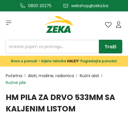
0800 20275
webshop@zeka.ba
a glavni sadržaj
Traži
Novo u ponudi – bijela tehnika
HALEY
! Pogledajte ponudu!
Početna
Alati, mašine, radionica
Ručni alat
Ručne pile
HM PILA ZA DRVO 533MM SA
KALJENIM LISTOM