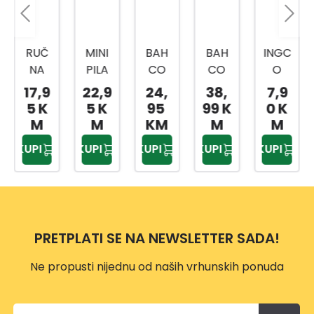
RUČ
MINI
BAH
BAH
INGC
NA
PILA
CO
CO
O
PILA
SAN
PILA-
PILA
PILA
17,9
22,9
24,
38,
7,9
500
DVIK
LISIČ
LISIČI
ZA
5 K
5 K
95
99 K
0 K
MM
JI
JI
REGI
M
M
KM
M
M
HHAS
REP
REP
PS
KUPI
KUPI
KUPI
KUPI
KUPI
6850
SAN
SAN
12,30
0
DVIK
DVIK
0MM
475
475
HCS3
MM
MM
008
PROF
PRETPLATI SE NA NEWSLETTER SADA!
CUT
Ne propusti nijednu od naših vrhunskih ponuda