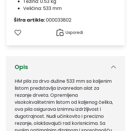
Težina: 0.53 kg
Veličina: 533 mm
Šifra artikla:
000033802
Usporedi
Opis
HM pila za drvo dužine 533 mm sa kaljenim
listom predstavlja izvanredan alat za
rezanje drveta. Opremljena
visokokvalitetnim listom od kaljenog čelika,
ova pila osigurava iznimnu izdržljivost i
dugotrajnost. Nudi učinkovito i precizno
rezanje, olakšavajući rad korisnicima. Sa
svojim optimalnim dizajnom i sposobnošću