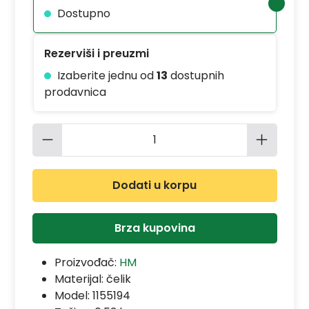
Dostupno
Rezerviši i preuzmi
Izaberite jednu od
13
dostupnih
prodavnica
Količina proizvoda: Unesite željenu 
Dodati u korpu
Brza kupovina
Proizvođač:
HM
Materijal:
čelik
Model:
1155194