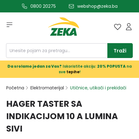
0800 20275
webshop@zeka.ba
a glavni sadržaj
Traži
Da srolamo jedan za Vas?
Iskoristite akciju:
20% POPUSTA
na
sve
tepihe
!
Početna
Elektromaterijal
Utičnice, utikači i prekidači
HAGER TASTER SA
INDIKACIJOM 10 A LUMINA
SIVI