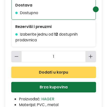
Dostava
Dostupno
Rezerviši i preuzmi
Izaberite jednu od
12
dostupnih
prodavnica
Količina proizvoda: Unesite željenu 
Dodati u korpu
Brza kupovina
Proizvođač:
HAGER
Materijal:
PVC , metal