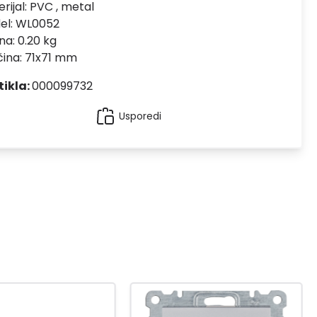
rijal:
PVC , metal
el:
WL0052
na: 0.20 kg
čina: 71x71 mm
tikla:
000099732
Usporedi