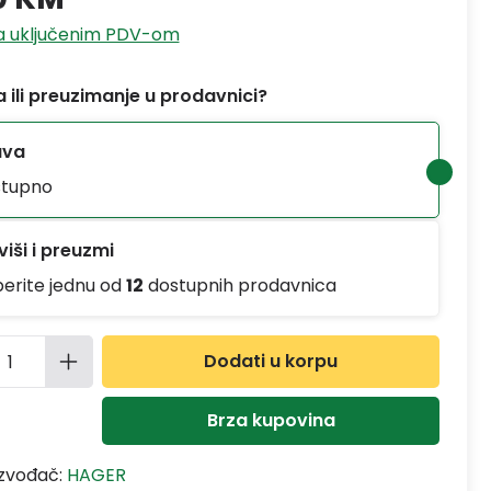
sa uključenim PDV-om
 ili preuzimanje u prodavnici?
ava
tupno
iši i preuzmi
berite jednu od
12
dostupnih prodavnica
ina proizvoda: Unesite željenu količinu
Dodati u korpu
Brza kupovina
izvođač:
HAGER