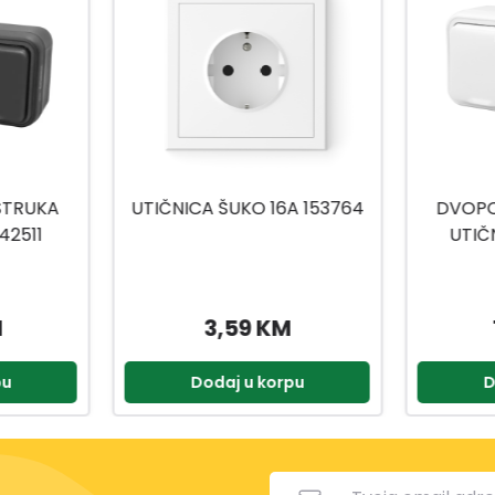
A 153764
DVOPOLNA DVOSTRUKA
TAST
UTIČNICA 16 A 147616
13,99 KM
pu
Dodaj u korpu
D