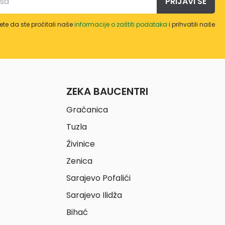
PRIJAVI SE
te da ste pročitali naše
informacije o zaštiti podataka
i prihvatili naše
ZEKA BAUCENTRI
Gračanica
Tuzla
Živinice
Zenica
Sarajevo Pofalići
Sarajevo Ilidža
Bihać