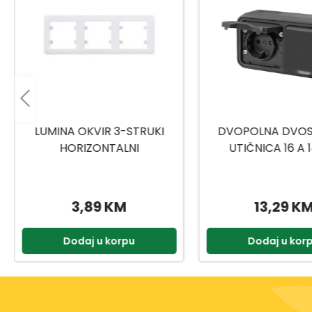
DVOPOLNA DVOSTRUKA
UTIČNICA ŠUKO 16
UTIČNICA 16 A 142511
13,29 KM
3,59 KM
Dodaj u korpu
Dodaj u kor