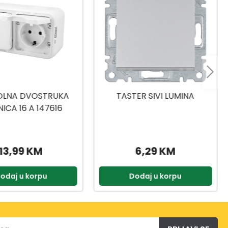
ER SIVI LUMINA
UTIČNICA PROLAZNA TV-R
BIJELA RIO
6,29 KM
19,95 KM
odaj u korpu
Dodaj u korpu