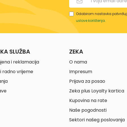
Odabirom nastavka potvrđuje
uslove korištenja
.
ČKA SLUŽBA
ZEKA
jena i reklamacija
O nama
i radno vrijeme
Impresum
anja
Prijava za posao
ave
Zeka plus Loyalty kartica
Kupovina na rate
Naše pogodnosti
Sektori našeg poslovanja