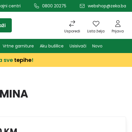
ajni centri
0800 20275
webshop@zeka.ba
aži
Usporedi
Lista želja
Prijava
Vrtne garniture
Aku bušilice
Usisivači
Novo
a sve
tepihe
!
UMINA
0 KM