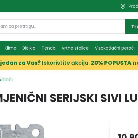
Prod
Tr
Klime
Bicikla
Tende
Vrtne stolice
Visokotlačni perači
jedan za Vas?
Iskoristite akciju:
20% POPUSTA
n
kidači
ENIČNI SERIJSKI SIVI L
10,9