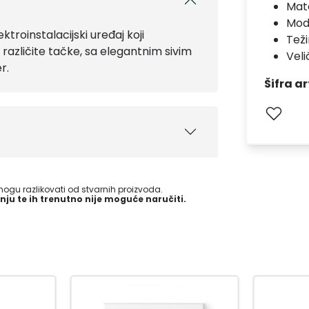
Mate
Mod
ktroinstalacijski uređaj koji
Teži
različite tačke, sa elegantnim sivim
Veli
r.
Šifra ar
gu razlikovati od stvarnih proizvoda.
nju te ih trenutno nije moguće naručiti.