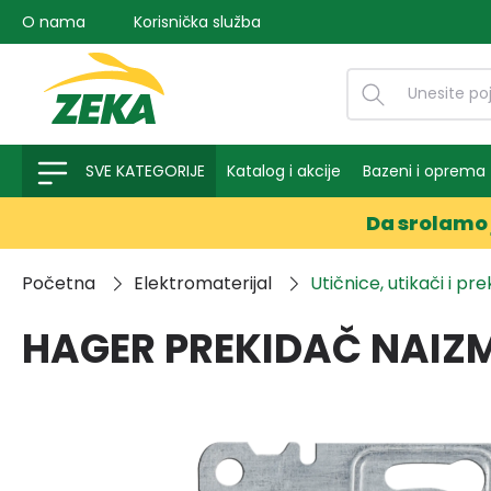
O nama
Korisnička služba
na pretragu
Preskoči na glavnu navigaciju
SVE KATEGORIJE
Katalog i akcije
Bazeni i oprema
Da srolamo 
Početna
Elektromaterijal
Utičnice, utikači i pre
HAGER PREKIDAČ NAIZMJ