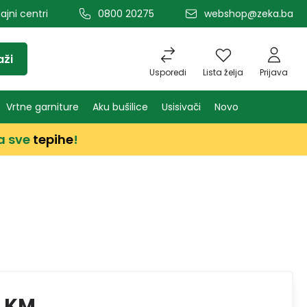
ajni centri
0800 20275
webshop@zeka.ba
aži
Usporedi
Lista želja
Prijava
Vrtne garniture
Aku bušilice
Usisivači
Novo
a sve
tepihe
!
9 KM