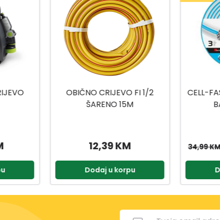
FI 1/2
CELL-FAST VRTNO CRIJEVO
PVC CRI
M
BASIC 1/2 30M
20M
M
25,99 KM
34,99 KM
pu
Dodaj u korpu
D