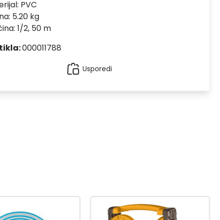
rijal:
PVC
na: 5.20 kg
čina: 1/2, 50 m
tikla:
000011788
Usporedi