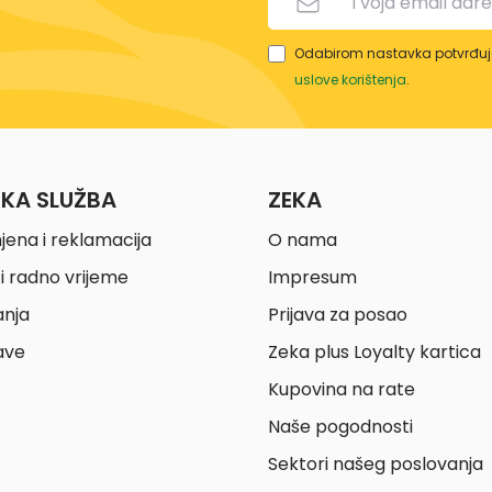
Odabirom nastavka potvrđuje
uslove korištenja
.
ČKA SLUŽBA
ZEKA
jena i reklamacija
O nama
i radno vrijeme
Impresum
anja
Prijava za posao
ave
Zeka plus Loyalty kartica
Kupovina na rate
Naše pogodnosti
Sektori našeg poslovanja