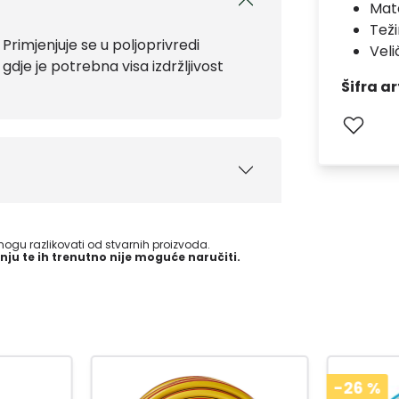
Mate
Teži
Primjenjuje se u poljoprivredi
Veli
a gdje je potrebna visa izdržljivost
Šifra ar
gu razlikovati od stvarnih proizvoda.
nju te ih trenutno nije moguće naručiti.
-26
%