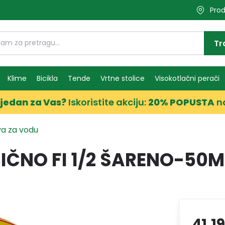
Prod
Tr
Klime
Bicikla
Tende
Vrtne stolice
Visokotlačni perači
jedan za Vas?
Iskoristite akciju:
20% POPUSTA
n
va za vodu
IČNO FI 1/2 ŠARENO-50M
41,1