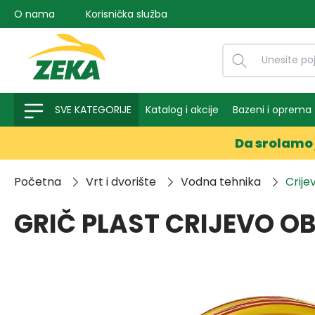
O nama
Korisnička služba
na pretragu
Preskoči na glavnu navigaciju
SVE KATEGORIJE
Katalog i akcije
Bazeni i oprema
Da srolamo 
Početna
Vrt i dvorište
Vodna tehnika
Crije
GRIČ PLAST CRIJEVO OB