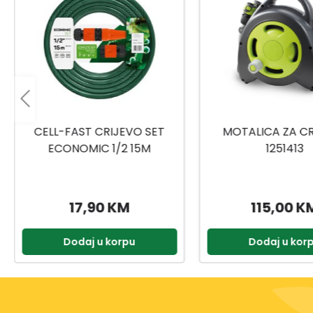
MOTALICA ZA CRIJEVO
OBIČNO CRIJEVO 
1251413
ŠARENO 15
115,00 KM
12,39 K
Dodaj u korpu
Dodaj u kor