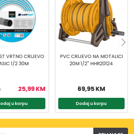
JEVO NA MOTALICI
CELL-FAST VRTNO CRIJEVO
 1/2'' HHR20124
GREEN 1/2 25M
69,95 KM
52,99 KM
odaj u korpu
Dodaj u korpu