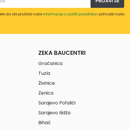
PRIJAVI SE
te da ste pročitali naše
informacije o zaštiti podataka
i prihvatili naše
ZEKA BAUCENTRI
Gračanica
Tuzla
Živinice
Zenica
Sarajevo Pofalići
Sarajevo Ilidža
Bihać