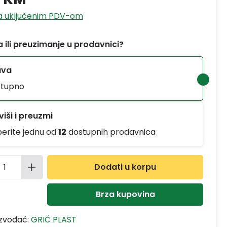
sa uključenim PDV-om
 ili preuzimanje u prodavnici?
ava
tupno
iši i preuzmi
berite jednu od
12
dostupnih prodavnica
ina proizvoda: Unesite željenu količinu
Dodati u korpu
Brza kupovina
izvođač:
GRIČ PLAST