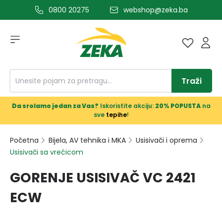
0800 20275
webshop@zeka.ba
a glavni sadržaj
Traži
Da srolamo jedan za Vas?
Iskoristite akciju:
20% POPUSTA
na
sve
tepihe
!
Početna
Bijela, AV tehnika i MKA
Usisivači i oprema
Usisivači sa vrećicom
GORENJE USISIVAČ VC 2421
ECW