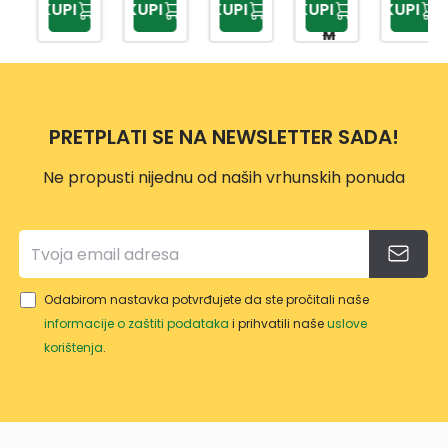
KUPI
KUPI
KUPI
KUPI
KUPI
0 KM
9 KM
95 K
0 KM
PSW
M
BU
PRETPLATI SE NA NEWSLETTER SADA!
Ne propusti nijednu od naših vrhunskih ponuda
Odabirom nastavka potvrđujete da ste pročitali naše
informacije o zaštiti podataka
i prihvatili naše
uslove
korištenja
.