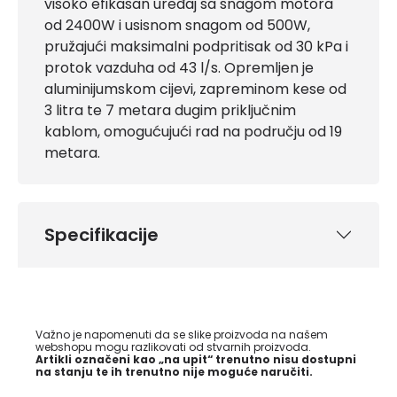
visoko efikasan uređaj sa snagom motora
od 2400W i usisnom snagom od 500W,
pružajući maksimalni podpritisak od 30 kPa i
protok vazduha od 43 l/s. Opremljen je
aluminijumskom cijevi, zapreminom kese od
3 litra te 7 metara dugim priključnim
kablom, omogućujući rad na području od 19
metara.
Specifikacije
Važno je napomenuti da se slike proizvoda na našem
webshopu mogu razlikovati od stvarnih proizvoda.
Artikli označeni kao „na upit“ trenutno nisu dostupni
na stanju te ih trenutno nije moguće naručiti.