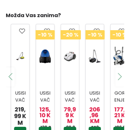
Možda Vas zanima?
-10
%
-20
%
-10
%
-10
%
USISI
USISI
USISI
USISI
GOR
VAČ
VAČ
VAČ
VAČ
ENJE
VC 2
VCC
VC-
VCC
USISI
219,
125,
79,9
206
177,
ŽUTI
34118
1610
5424
VAČ
10 K
9 K
,96
21 K
99 K
M
M
KM
M
700
WD
W
WI
VC
M
W
139,0
99,9
229,
196,9
1821