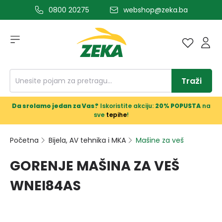
0800 20275
webshop@zeka.ba
a glavni sadržaj
Traži
Da srolamo jedan za Vas?
Iskoristite akciju:
20% POPUSTA
na
sve
tepihe
!
Početna
Bijela, AV tehnika i MKA
Mašine za veš
GORENJE MAŠINA ZA VEŠ
WNEI84AS