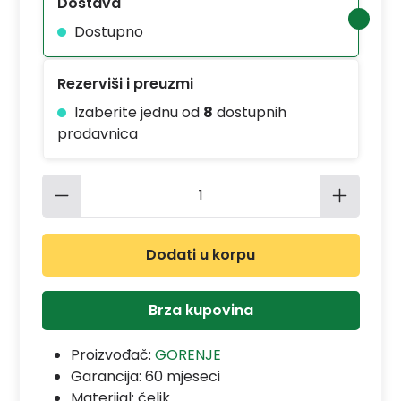
Dostava
Dostupno
Rezerviši i preuzmi
Izaberite jednu od
8
dostupnih
prodavnica
Količina proizvoda: Unesite željenu 
Dodati u korpu
Brza kupovina
Proizvođač:
GORENJE
Garancija:
60 mjeseci
Materijal:
čelik