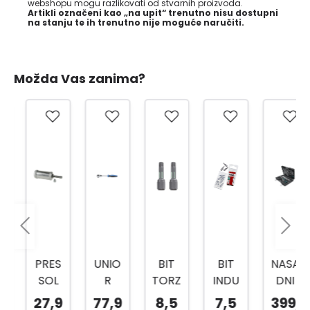
webshopu mogu razlikovati od stvarnih proizvoda.
Artikli označeni kao „na upit“ trenutno nisu dostupni
na stanju te ih trenutno nije moguće naručiti.
Možda Vas zanima?
PRES
UNIO
BIT
BIT
NASA
SOL
R
TORZ
INDU
DNI
PREŠ
RUČI
IJA
STRY
KLJU
27,9
77,9
8,5
7,5
399,