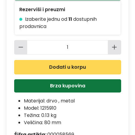
Rezerviši i preuzmi
Izaberite jednu od
11
dostupnih
prodavnica
Količina proizvoda: Unesite željenu 
Dodati u korpu
Brza kupovina
Materijal:
drvo , metal
Model:
1215910
Težina: 0.13 kg
Veličina: 80 mm
Šifra artikla:
000058569