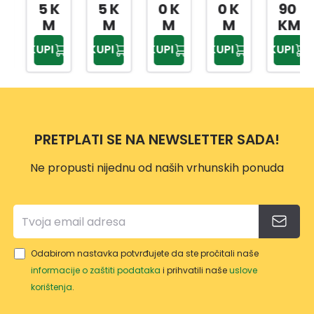
A ZA
CA/R
TOR
TOR
ČEVI
5 K
5 K
0 K
0 K
90
MAS
AČN
X
X
1/4,3
M
M
M
M
KM
T
A 1/2
20X2
20X2
/8,1/
KUPI
KUPI
KUPI
KUPI
KUPI
80ML
BI
5MM
5MM
2
ČELIK
1901A
2/1
3/1
216-
SA
BI
DJ.
UNIV
61178
ERZA
2
PRETPLATI SE NA NEWSLETTER SADA!
LNO
M
Ne propusti nijednu od naših vrhunskih ponuda
GLAV
OM
Odabirom nastavka potvrđujete da ste pročitali naše
informacije o zaštiti podataka
i prihvatili naše
uslove
korištenja
.