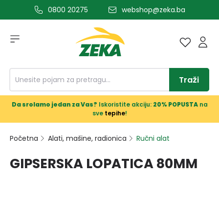
0800 20275
webshop@zeka.ba
a glavni sadržaj
Traži
Da srolamo jedan za Vas?
Iskoristite akciju:
20% POPUSTA
na
sve
tepihe
!
Početna
Alati, mašine, radionica
Ručni alat
GIPSERSKA LOPATICA 80MM