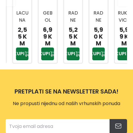
LACU
GEB
RAD
RAD
RUKA
NA
OL
NE
NE
VICE
RUKA
RAD
RUKA
RUKA
TOP
2,5
6,9
5,2
5,9
5,9
VICA
NE
VICE
VICE
FLEX
5 K
9 K
5 K
0 K
9 K
DIFF
RUKA
ECO
PRO
VEL.8
M
M
M
M
M
ER
VICE
LADY
TEX
KUPI
KUPI
KUPI
KUPI
KUPI
SORT
MAS
VELI
VELI
O
TERF
ČINA
ČINA
BOJE
LEX
6
9
VELI
VELI
MAS
CRN
ČINA
ČINA
TER
O-
PRETPLATI SE NA NEWSLETTER SADA!
10
8
FLEX
ŽUTE
6DIF
Ne propusti nijednu od naših vrhunskih ponuda
FBK
WT/
GRW
T/NY