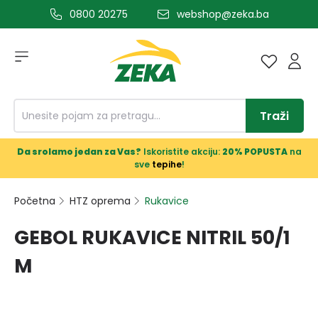
0800 20275
webshop@zeka.ba
a glavni sadržaj
Traži
Da srolamo jedan za Vas?
Iskoristite akciju:
20% POPUSTA
na
sve
tepihe
!
Početna
HTZ oprema
Rukavice
GEBOL RUKAVICE NITRIL 50/1
M