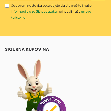
WT/1
Odabirom nastavka potvrđujete da ste pročitali naše
0
informacije o zaštiti podataka
i prihvatili naše
uslove
korištenja
.
SIGURNA KUPOVINA