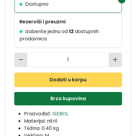
Dostupno
Rezerviši i preuzmi
Izaberite jednu od
12
dostupnih
prodavnica
Količina proizvoda: Unesite željenu 
Dodati u korpu
Brza kupovina
Proizvođač:
GEBOL
Materijal:
nitril
Težina: 0.40 kg
Veličina: M