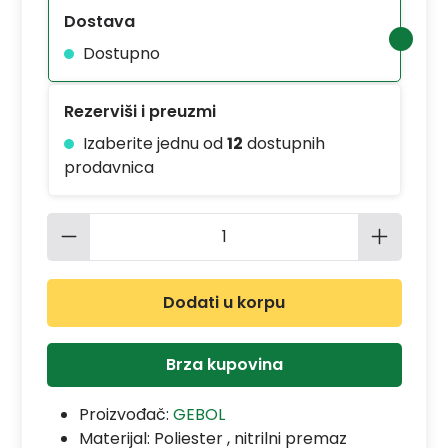
Dostava
Dostupno
Rezerviši i preuzmi
Izaberite jednu od
12
dostupnih
prodavnica
Količina proizvoda: Unesite željenu 
Dodati u korpu
Brza kupovina
Proizvođač:
GEBOL
Materijal:
Poliester , nitrilni premaz