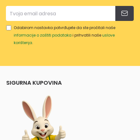
GRW
T/NY
WT/1
Odabirom nastavka potvrđujete da ste pročitali naše
0
informacije o zaštiti podataka
i prihvatili naše
uslove
korištenja
.
SIGURNA KUPOVINA