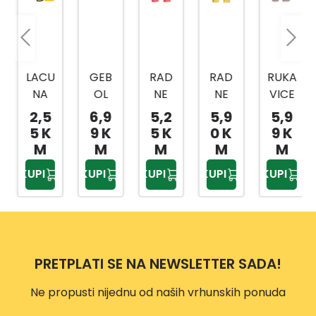
LACU
GEB
RAD
RAD
RUKA
NA
OL
NE
NE
VICE
RUKA
RAD
RUKA
RUKA
TOP
2,5
6,9
5,2
5,9
5,9
VICA
NE
VICE
VICE
FLEX
5 K
9 K
5 K
0 K
9 K
DIFF
RUKA
ECO
PRO
VEL.8
M
M
M
M
M
ER
VICE
LADY
TEX
KUPI
KUPI
KUPI
KUPI
KUPI
SORT
MAS
VELI
VELI
O
TERF
ČINA
ČINA
BOJE
LEX
6
9
VELI
VELI
MAS
CRN
ČINA
ČINA
TER
O-
PRETPLATI SE NA NEWSLETTER SADA!
10
8
FLEX
ŽUTE
6DIF
Ne propusti nijednu od naših vrhunskih ponuda
FBK
WT/