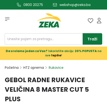
0800 20275
webshop@zeka.ba
a glavni sadržaj
Traži
Da srolamo jedan za Vas?
Iskoristite akciju:
20% POPUSTA
na
sve
tepihe
!
Početna
HTZ oprema
Rukavice
GEBOL RADNE RUKAVICE
VELIČINA 8 MASTER CUT 5
PLUS