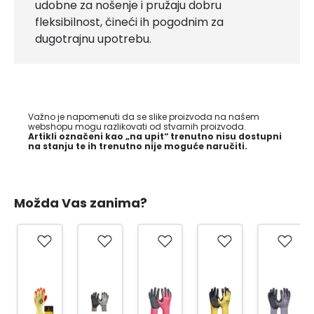
udobne za nošenje i pružaju dobru
fleksibilnost, čineći ih pogodnim za
dugotrajnu upotrebu.
Važno je napomenuti da se slike proizvoda na našem
webshopu mogu razlikovati od stvarnih proizvoda.
Artikli označeni kao „na upit“ trenutno nisu dostupni
na stanju te ih trenutno nije moguće naručiti.
Možda Vas zanima?