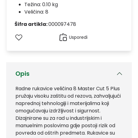
Težina: 0.10 kg
Veličina: 8
Šifra artikla:
000097478
Usporedi
Opis
Radne rukavice veličina 8 Master Cut 5 Plus
pružaju visoku zaštitu od rezova, zahvaljujući
naprednoj tehnologiji i materijalima koji
omogućavaju izdržljivost i sigurnost.
Dizajnirane su za rad u industrijskim i
manuelnim poslovima gdje postoji rizik od
povreda od oštrih predmeta. Rukavice su