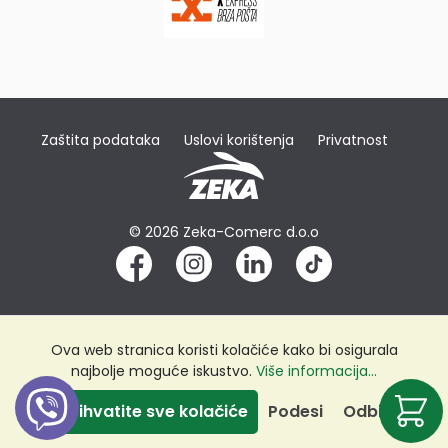
Zaštita podataka
Uslovi korištenja
Privatnost
© 2026 Zeka-Comerc d.o.o
Ova web stranica koristi kolačiće kako bi osigurala
najbolje moguće iskustvo.
Više informacija...
Prihvatite sve kolačiće
Podesi
Odbij