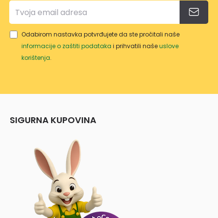
GRW
T/NY
WT/1
Odabirom nastavka potvrđujete da ste pročitali naše
0
informacije o zaštiti podataka
i prihvatili naše
uslove
korištenja
.
SIGURNA KUPOVINA