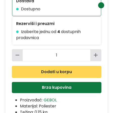
Dostava
Dostupno
Rezerviši i preuzmi
Izaberite jednu od
4
dostupnih
prodavnica
Količina proizvoda: Unesite željenu 
Dodati u korpu
Brza kupovina
Proizvođač:
GEBOL
Materijal:
Poliester
Težina: 0.15 kg