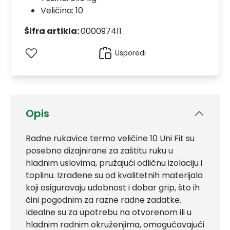
Veličina: 10
Šifra artikla:
000097411
Usporedi
Opis
Radne rukavice termo veličine 10 Uni Fit su
posebno dizajnirane za zaštitu ruku u
hladnim uslovima, pružajući odličnu izolaciju i
toplinu. Izrađene su od kvalitetnih materijala
koji osiguravaju udobnost i dobar grip, što ih
čini pogodnim za razne radne zadatke.
Idealne su za upotrebu na otvorenom ili u
hladnim radnim okruženjima, omogućavajući