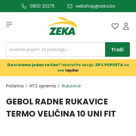
0800 20275
webshop@zeka.ba
a glavni sadržaj
Traži
Da srolamo jedan za Vas?
Iskoristite akciju:
20% POPUSTA
na
sve
tepihe
!
Početna
HTZ oprema
Rukavice
GEBOL RADNE RUKAVICE
TERMO VELIČINA 10 UNI FIT