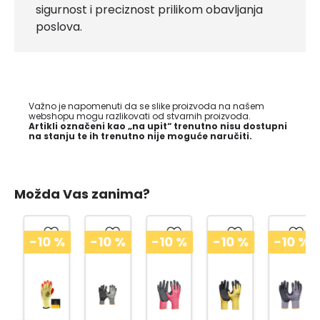
sigurnost i preciznost prilikom obavljanja
poslova.
Važno je napomenuti da se slike proizvoda na našem
webshopu mogu razlikovati od stvarnih proizvoda.
Artikli označeni kao „na upit“ trenutno nisu dostupni
na stanju te ih trenutno nije moguće naručiti.
Možda Vas zanima?
-10
%
-10
%
-10
%
-10
%
-10
%