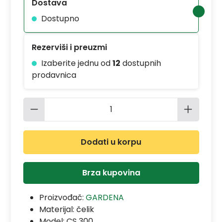
Dostava
Dostupno
Rezerviši i preuzmi
Izaberite jednu od
12
dostupnih
prodavnica
Količina proizvoda: Unesite željenu 
Dodati u korpu
Brza kupovina
Proizvođač:
GARDENA
Materijal:
čelik
Model:
CS 300