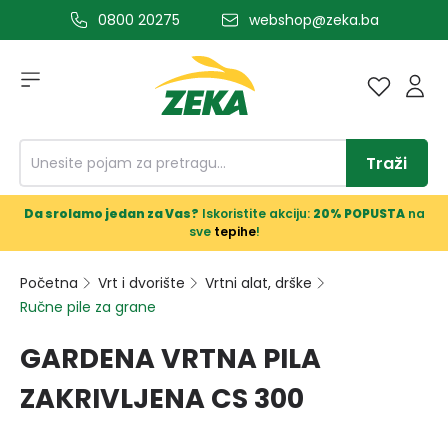
0800 20275
webshop@zeka.ba
a glavni sadržaj
Traži
Da srolamo jedan za Vas?
Iskoristite akciju:
20% POPUSTA
na
sve
tepihe
!
Početna
Vrt i dvorište
Vrtni alat, drške
Ručne pile za grane
GARDENA VRTNA PILA
ZAKRIVLJENA CS 300