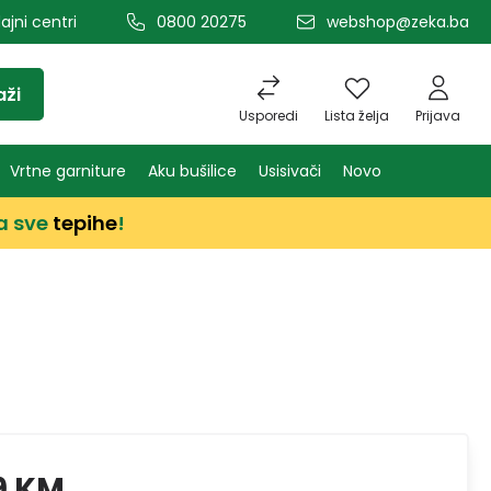
ajni centri
0800 20275
webshop@zeka.ba
aži
Usporedi
Lista želja
Prijava
Vrtne garniture
Aku bušilice
Usisivači
Novo
a sve
tepihe
!
9 KM