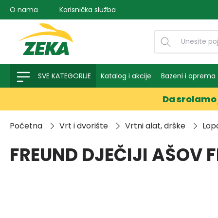
O nama
Korisnička služba
na pretragu
Preskoči na glavnu navigaciju
SVE KATEGORIJE
Katalog i akcije
Bazeni i oprema
Da srolamo 
Početna
Vrt i dvorište
Vrtni alat, drške
Lopa
FREUND DJEČIJI AŠOV 