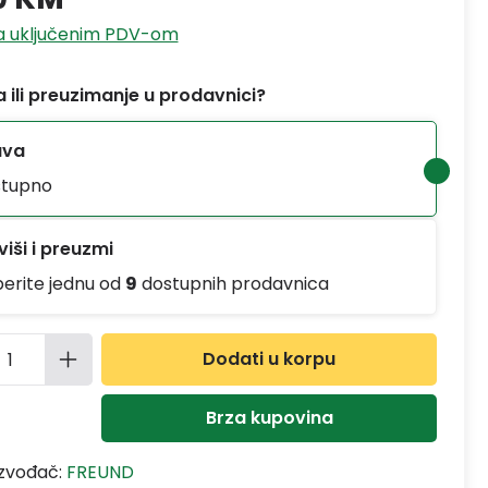
sa uključenim PDV-om
 ili preuzimanje u prodavnici?
ava
tupno
iši i preuzmi
berite jednu od
9
dostupnih prodavnica
ina proizvoda: Unesite željenu količinu
Dodati u korpu
Brza kupovina
izvođač:
FREUND