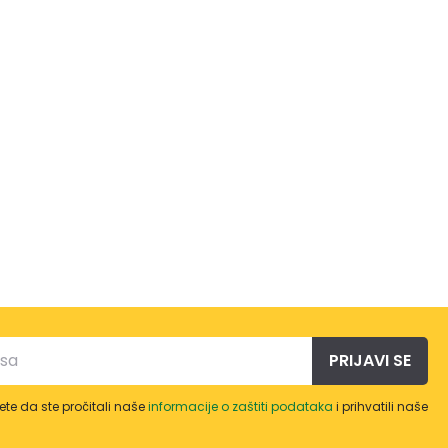
PRIJAVI SE
te da ste pročitali naše
informacije o zaštiti podataka
i prihvatili naše