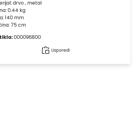
rijal:
drvo , metal
na: 0.44 kg
na: 140 mm
čina: 75 cm
tikla:
000096800
Usporedi