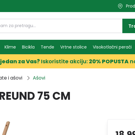
Prod
Tr
Klime
Bicikla
Tende
Vrtne stolice
Visokotlačni perači
jedan za Vas?
Iskoristite akciju:
20% POPUSTA
n
te i ašovi
Ašovi
FREUND 75 CM
18,9