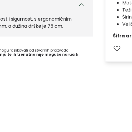
Mate
Teži
Širi
lnost i sigurnost, s ergonomičnim
Veli
mm, a dužina drške je 75 cm.
Šifra ar
gu razlikovati od stvarnih proizvoda.
nju te ih trenutno nije moguće naručiti.