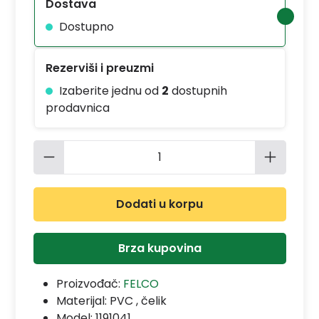
Dostava
Dostupno
Rezerviši i preuzmi
Izaberite jednu od
2
dostupnih
prodavnica
Količina proizvoda: Unesite željenu 
Dodati u korpu
Brza kupovina
Proizvođač:
FELCO
Materijal:
PVC , čelik
Model:
1191041