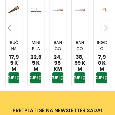
RUČ
MINI
BAH
BAH
INGC
NA
PILA
CO
CO
O
PILA
SAN
PILA-
PILA
PILA
17,9
22,9
24,
38,
7,9
500
DVIK
LISIČ
LISIČI
ZA
5 K
5 K
95
99 K
0 K
MM
JI
JI
REGI
M
M
KM
M
M
HHAS
REP
REP
PS
KUPI
KUPI
KUPI
KUPI
KUPI
6850
SAN
SAN
12,30
0
DVIK
DVIK
0MM
475
475
HCS3
MM
MM
008
PROF
PRETPLATI SE NA NEWSLETTER SADA!
CUT