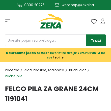
0800 20275
webshop@zeka.ba
a glavni sadržaj
Traži
Da srolamo jedan za Vas?
Iskoristite akciju:
20% POPUSTA
na
sve
tepihe
!
Početna
Alati, mašine, radionica
Ručni alat
Ručne pile
FELCO PILA ZA GRANE 24CM
1191041