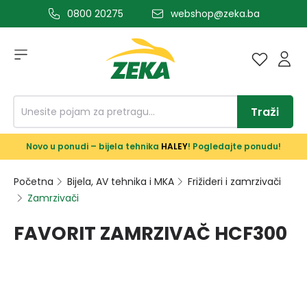
0800 20275
webshop@zeka.ba
a glavni sadržaj
Traži
Novo u ponudi – bijela tehnika
HALEY
! Pogledajte ponudu!
Početna
Bijela, AV tehnika i MKA
Frižideri i zamrzivači
Zamrzivači
FAVORIT ZAMRZIVAČ HCF300