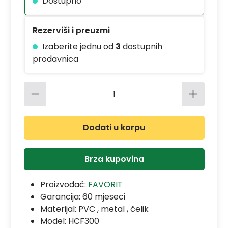
Dostupno
Rezerviši i preuzmi
Izaberite jednu od
3
dostupnih
prodavnica
Količina proizvoda: Unesite željenu 
Dodati u korpu
Brza kupovina
Proizvođač:
FAVORIT
Garancija:
60 mjeseci
Materijal:
PVC , metal , čelik
Model:
HCF300