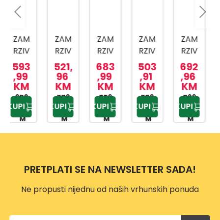
ZAM
ZAM
ZAM
ZAM
ZAM
RZIV
RZIV
RZIV
RZIV
RZIV
AČ
AČ
AČ
AČ
AČ
521,
683
503
692
661,
CF20
CF31
RH29
FH37
RFSA
96
,99
,91
,96
50
KM
KM
KM
KM
KM
0WN
6WN
00H
E6W
210K
579,
759,
559,
769,
30W
735,
KUPI
KUPI
KUPI
KUPI
KUPI
95 K
99 K
90 K
95 K
00 K
N
M
M
M
M
M
PRETPLATI SE NA NEWSLETTER SADA!
Ne propusti nijednu od naših vrhunskih ponuda