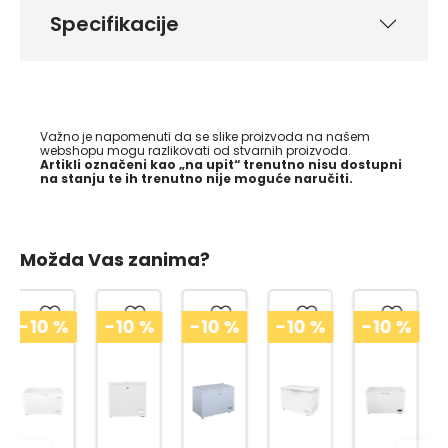
Specifikacije
Važno je napomenuti da se slike proizvoda na našem
webshopu mogu razlikovati od stvarnih proizvoda.
Artikli označeni kao „na upit“ trenutno nisu dostupni
na stanju te ih trenutno nije moguće naručiti.
Možda Vas zanima?
-10
%
-10
%
-10
%
-10
%
-10
%