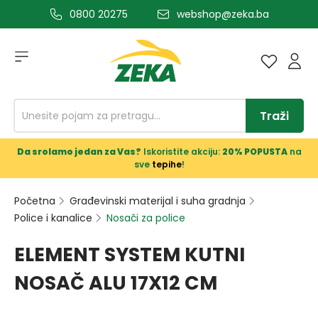
0800 20275
webshop@zeka.ba
a glavni sadržaj
Traži
Da srolamo jedan za Vas?
Iskoristite akciju:
20% POPUSTA
na
sve
tepihe
!
Početna
Građevinski materijal i suha gradnja
Police i kanalice
Nosači za police
ELEMENT SYSTEM KUTNI
NOSAČ ALU 17X12 CM