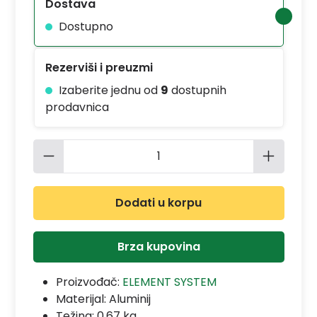
Dostava
Dostupno
Rezerviši i preuzmi
Izaberite jednu od
9
dostupnih
prodavnica
Količina proizvoda: Unesite željenu 
Dodati u korpu
Brza kupovina
Proizvođač:
ELEMENT SYSTEM
Materijal:
Aluminij
Težina: 0.67 kg