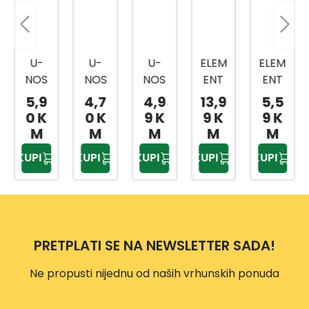
U-
U-
ELEM
ELEM
ZIDNI
NOS
NOS
ENT
ENT
NOS
AČ
AČ
SYST
SYST
AČ
4,7
4,9
13,9
5,5
16,9
220M
220
EM
EM
2060
0 K
9 K
9 K
9 K
5 K
M
MM
U-
U-
MM 2
M
M
M
M
M
BIJEL
EL-
NOS
NOS
REDA
KUPI
KUPI
KUPI
KUPI
KUPI
I EL-
3210-
AČ
AČ
32
3210-
220-1
470
270
MM
220-1
MM
MM
EL-
EL-
3210-
3210-
PRETPLATI SE NA NEWSLETTER SADA!
470-
270-
1
1
Ne propusti nijednu od naših vrhunskih ponuda