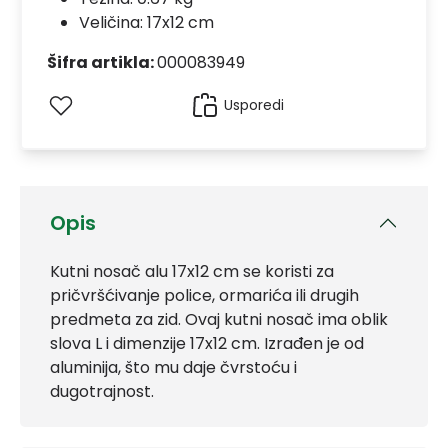
Veličina: 17x12 cm
Šifra artikla:
000083949
Usporedi
Opis
Kutni nosač alu 17x12 cm se koristi za
pričvršćivanje police, ormarića ili drugih
predmeta za zid. Ovaj kutni nosač ima oblik
slova L i dimenzije 17x12 cm. Izrađen je od
aluminija, što mu daje čvrstoću i
dugotrajnost.