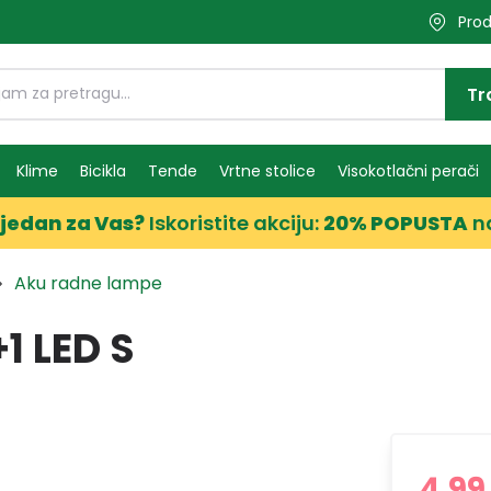
Prod
Tr
Klime
Bicikla
Tende
Vrtne stolice
Visokotlačni perači
jedan za Vas?
Iskoristite akciju:
20% POPUSTA
n
Aku radne lampe
1 LED S
4,99