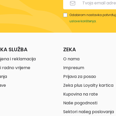
Odabirom nastavka potvrđuje
uslove korištenja
.
ČKA SLUŽBA
ZEKA
jena i reklamacija
O nama
i radno vrijeme
Impresum
anja
Prijava za posao
ave
Zeka plus Loyalty kartica
Kupovina na rate
Naše pogodnosti
Sektori našeg poslovanja