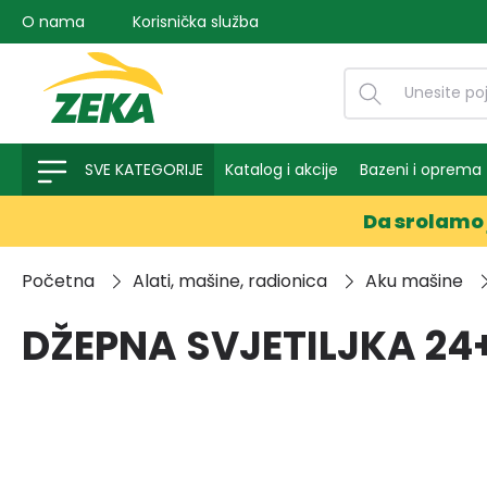
O nama
Korisnička služba
na pretragu
Preskoči na glavnu navigaciju
SVE KATEGORIJE
Katalog i akcije
Bazeni i oprema
Da srolamo 
Početna
Alati, mašine, radionica
Aku mašine
DŽEPNA SVJETILJKA 24+