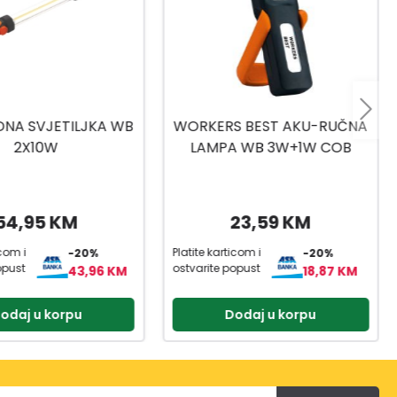
S BEST AKU-RUČNA
PXC AKU REFLEKTOR TE-CL
A WB 3W+1W COB
18/2500 LI AC-SOLO
23,59 KM
169,00 KM
icom i
Platite karticom i
-20%
-20%
opust
ostvarite popust
18,87 KM
135,20 KM
odaj u korpu
Dodaj u korpu