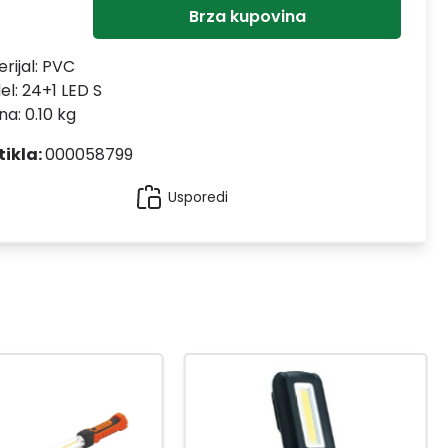
Brza kupovina
rijal:
PVC
el:
24+1 LED S
na: 0.10 kg
tikla:
000058799
Usporedi