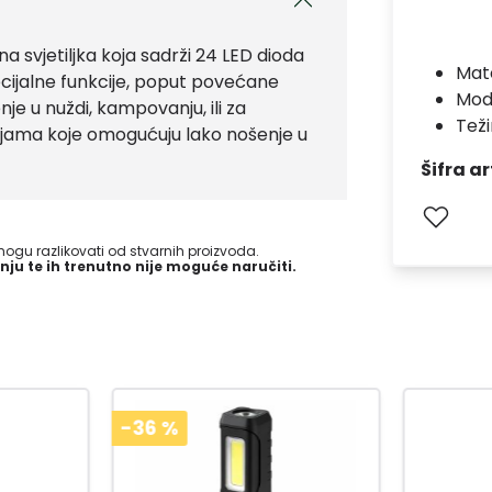
a svjetiljka koja sadrži 24 LED dioda
Mate
ecijalne funkcije, poput povećane
Mod
enje u nuždi, kampovanju, ili za
Teži
jama koje omogućuju lako nošenje u
Šifra ar
gu razlikovati od stvarnih proizvoda.
nju te ih trenutno nije moguće naručiti.