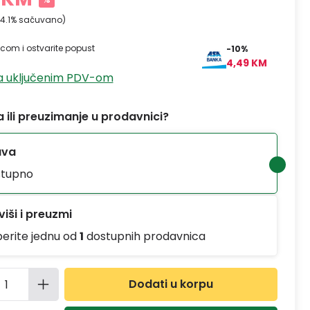
4.1% sačuvano)
ticom i ostvarite popust
-10%
4,49 KM
sa uključenim PDV-om
 ili preuzimanje u prodavnici?
ava
tupno
iši i preuzmi
berite jednu od
1
dostupnih prodavnica
ina proizvoda: Unesite željenu količinu
Dodati u korpu