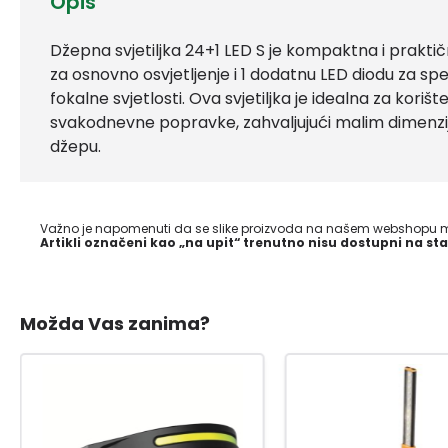
Opis
Džepna svjetiljka 24+1 LED S je kompaktna i praktičn
za osnovno osvjetljenje i 1 dodatnu LED diodu za sp
fokalne svjetlosti. Ova svjetiljka je idealna za korišt
svakodnevne popravke, zahvaljujući malim dimenzi
džepu.
Važno je napomenuti da se slike proizvoda na našem webshopu mo
Artikli označeni kao „na upit“ trenutno nisu dostupni na sta
Možda Vas zanima?
-36
%