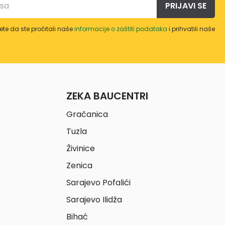
PRIJAVI SE
te da ste pročitali naše
informacije o zaštiti podataka
i prihvatili naše
ZEKA BAUCENTRI
Gračanica
Tuzla
Živinice
Zenica
Sarajevo Pofalići
Sarajevo Ilidža
Bihać