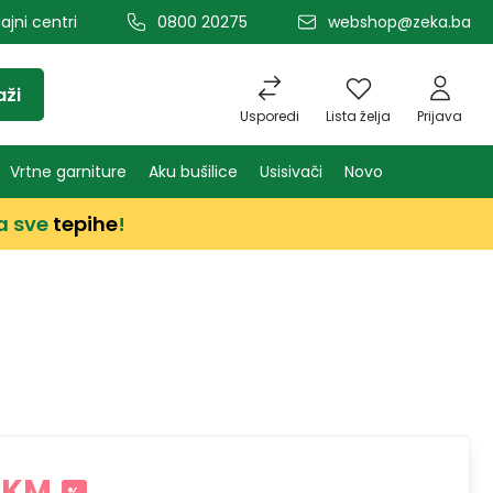
ajni centri
0800 20275
webshop@zeka.ba
aži
Usporedi
Lista želja
Prijava
Vrtne garniture
Aku bušilice
Usisivači
Novo
a sve
tepihe
!
 KM
%