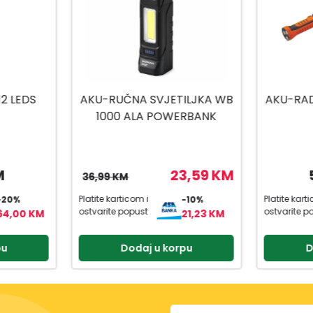
ILJKA WB
AKU-RADNA SVJETILJKA WB
WORKER
RBANK
2X10W
LAMP
PX4
3,59 KM
54,95 KM
Platite karticom i
Platite kart
-10%
-20%
ostvarite popust
ostvarite p
21,23 KM
43,96 KM
pu
Dodaj u korpu
D