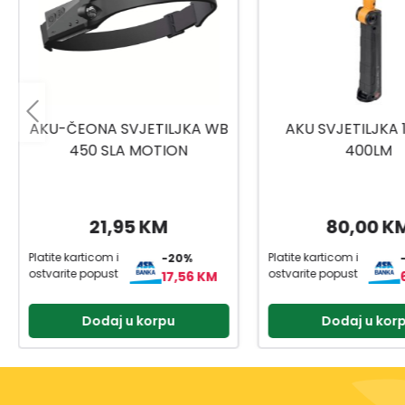
AKU SVJETILJKA 12 LEDS
AKU-RUČNA SVJET
400LM
1000 ALA POWE
MAGNETIC I
80,00 KM
2
36,99 KM
Platite karticom i
Platite karticom i
-20%
ostvarite popust
ostvarite popust
64,00 KM
Dodaj u korpu
Dodaj u kor