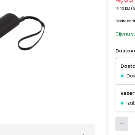
13,90 KM
(6
Platite kar
Cijena 
Dostava
Dost
Dos
Rezerv
Iza
Količ