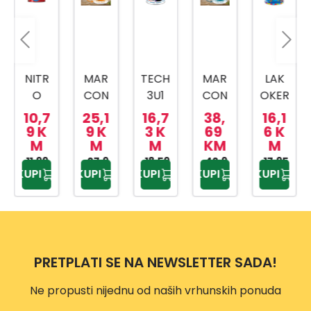
NITR
MAR
TECH
MAR
LAK
O
CON
3U1
CON
OKER
EMA
OL
RAL
OL
0,75L
10,7
25,1
16,7
38,
16,1
JL
CLAS
7016
EXTR
9 K
9 K
3 K
69
6 K
M
M
M
KM
M
CRVE
SIC
ANTR
A 07
11,99
NI
27,9
09
ACIT
18,59
2,5L
42,9
17,95
KUPI
KUPI
KUPI
KUPI
KUPI
KM
9 KM
KM
9 KM
KM
0,75L
2,5L
SIVI
MAH
PALIS
0,75L
AGO
AND
NIJ
ER
PRETPLATI SE NA NEWSLETTER SADA!
Ne propusti nijednu od naših vrhunskih ponuda