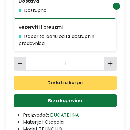
Dostava
Dostupno
Rezerviši i preuzmi
Izaberite jednu od
12
dostupnih
prodavnica
Količina proizvoda: Unesite željenu 
Dodati u korpu
Brza kupovina
Proizvođač:
DUGATEHNA
Materijal:
Otapala
Model:
TEHNOLUX