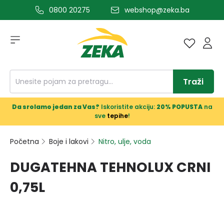
0800 20275
webshop@zeka.ba
a glavni sadržaj
Traži
Da srolamo jedan za Vas?
Iskoristite akciju:
20% POPUSTA
na
sve
tepihe
!
Početna
Boje i lakovi
Nitro, ulje, voda
DUGATEHNA TEHNOLUX CRNI
0,75L