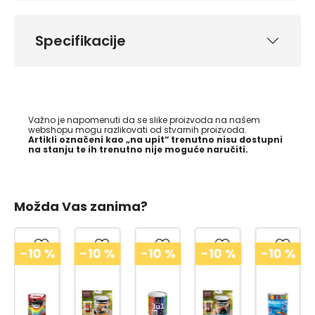
Specifikacije
Važno je napomenuti da se slike proizvoda na našem
webshopu mogu razlikovati od stvarnih proizvoda.
Artikli označeni kao „na upit“ trenutno nisu dostupni
na stanju te ih trenutno nije moguće naručiti.
Možda Vas zanima?
-10
%
-10
%
-10
%
-10
%
-10
%