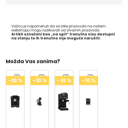
Važno je napomenuti da se slike proizvoda na našem
webshopu mogu razlikovati od stvarnih proizvoda.
Artikli označeni kao „na upit“ trenutno nisu dostupni
na stanju te ih trenutno nije moguće naručiti.
Možda Vas zanima?
-10
%
-10
%
-10
%
-10
%