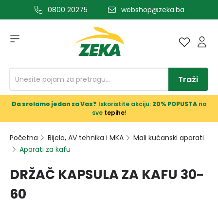
0800 20275
webshop@zeka.ba
a glavni sadržaj
Traži
Da srolamo jedan za Vas?
Iskoristite akciju:
20% POPUSTA
na
sve
tepihe
!
Početna
Bijela, AV tehnika i MKA
Mali kućanski aparati
Aparati za kafu
DRŽAČ KAPSULA ZA KAFU 30-
60