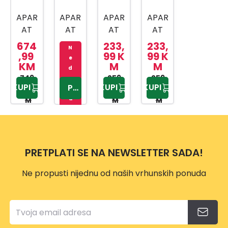
APAR
APAR
APAR
APAR
AT
AT
AT
AT
ZA
ZA
ZA
ZA
674
233,
233,
N
KAFU
KAFU
KAFU
KAFU
,99
99 K
99 K
e
KM
M
M
CEG
KP17
CEP5
ESC
d
7302
749,
3B10
302B
259,
M 15
259,
o
KUPI
KUPI
KUPI
PROVJERITE
99 K
99 K
99 K
st
B
DBK
u
M
M
M
p
n
o
PRETPLATI SE NA NEWSLETTER SADA!
Ne propusti nijednu od naših vrhunskih ponuda