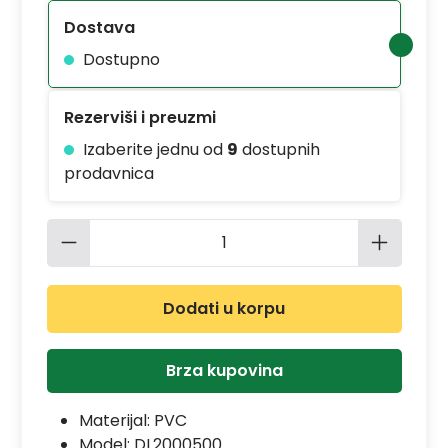
Dostava
Dostupno
Rezerviši i preuzmi
Izaberite jednu od
9
dostupnih
prodavnica
Količina proizvoda: Unesite željenu 
Dodati u korpu
Brza kupovina
Materijal:
PVC
Model:
DL2000500