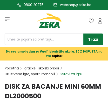
0800 20275
webshop@zeka.ba
a glavni sadržaj
Traži
Da srolamo jedan za Vas?
Iskoristite akciju:
20% POPUSTA
na
sve
tepihe
!
Početna
Igračke i školski pribor
Društvene igre, sport, romobili
Setovi za igru
DISK ZA BACANJE MINI 60MM
DL2000500