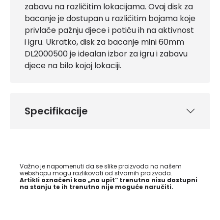
zabavu na različitim lokacijama. Ovaj disk za
bacanje je dostupan u različitim bojama koje
privlače pažnju djece i potiču ih na aktivnost
i igru. Ukratko, disk za bacanje mini 60mm
DL2000500 je idealan izbor za igru i zabavu
djece na bilo kojoj lokaciji.
Specifikacije
Važno je napomenuti da se slike proizvoda na našem
webshopu mogu razlikovati od stvarnih proizvoda.
Artikli označeni kao „na upit“ trenutno nisu dostupni
na stanju te ih trenutno nije moguće naručiti.