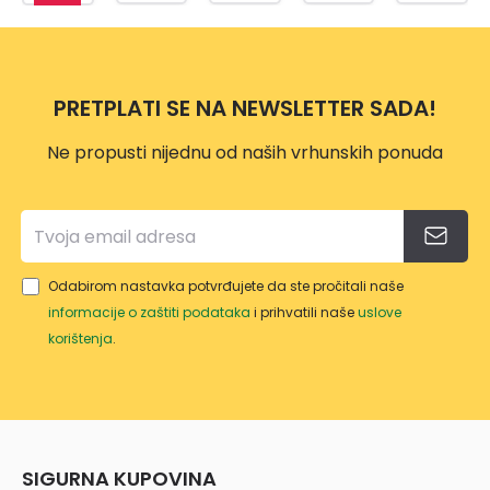
443
8X58
VRT
p
PLAV
CM
5/1
n
A
o
PRETPLATI SE NA NEWSLETTER SADA!
Ne propusti nijednu od naših vrhunskih ponuda
Odabirom nastavka potvrđujete da ste pročitali naše
informacije o zaštiti podataka
i prihvatili naše
uslove
korištenja
.
SIGURNA KUPOVINA