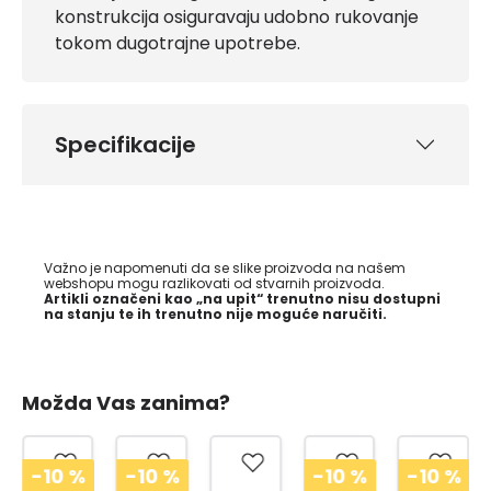
konstrukcija osiguravaju udobno rukovanje
tokom dugotrajne upotrebe.
Specifikacije
Važno je napomenuti da se slike proizvoda na našem
webshopu mogu razlikovati od stvarnih proizvoda.
Artikli označeni kao „na upit“ trenutno nisu dostupni
na stanju te ih trenutno nije moguće naručiti.
Možda Vas zanima?
-10
%
-10
%
-10
%
-10
%