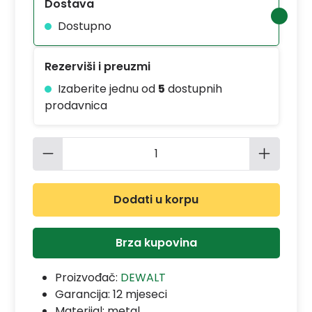
Dostava
Dostupno
Rezerviši i preuzmi
Izaberite jednu od
5
dostupnih
prodavnica
Količina proizvoda: Unesite željenu 
Dodati u korpu
Brza kupovina
Proizvođač:
DEWALT
Garancija:
12 mjeseci
Materijal:
metal