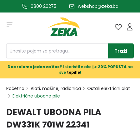
0800 20275
webshop@zeka.ba
a glavni sadržaj
Traži
Da srolamo jedan za Vas?
Iskoristite akciju:
20% POPUSTA
na
sve
tepihe
!
Početna
Alati, mašine, radionica
Ostali električni alat
Električne ubodne pile
DEWALT UBODNA PILA
DW331K 701W 22341