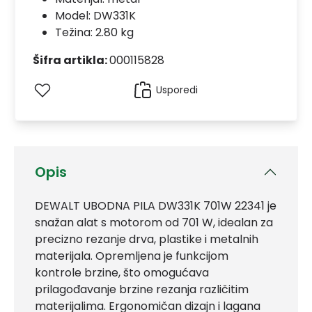
Model:
DW331K
Težina: 2.80 kg
Šifra artikla:
000115828
Usporedi
Opis
DEWALT UBODNA PILA DW331K 701W 22341 je
snažan alat s motorom od 701 W, idealan za
precizno rezanje drva, plastike i metalnih
materijala. Opremljena je funkcijom
kontrole brzine, što omogućava
prilagođavanje brzine rezanja različitim
materijalima. Ergonomičan dizajn i lagana