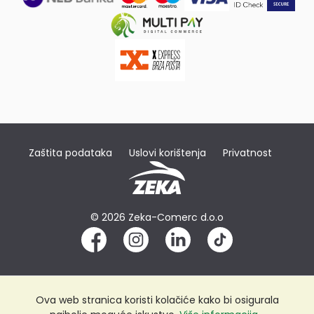
Zaštita podataka
Uslovi korištenja
Privatnost
© 2026 Zeka-Comerc d.o.o
Ova web stranica koristi kolačiće kako bi osigurala