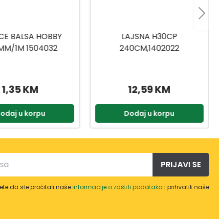
LAJSNA H30CP
DASKA SL28X28VTA
40CM,1402022
240CM,1503101
12,59 KM
8,95 KM
Dodaj u korpu
Dodaj u korpu
PRIJAVI SE
te da ste pročitali naše
informacije o zaštiti podataka
i prihvatili naše