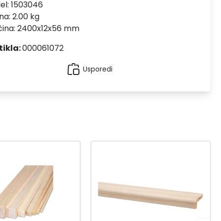
el:
1503046
na: 2.00 kg
ičina: 2400x12x56 mm
tikla:
000061072
Usporedi