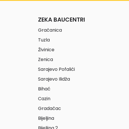
ZEKA BAUCENTRI
Gračanica
Tuzla
Živinice
Zenica
Sarajevo Pofalići
Sarajevo Ilidža
Bihać
Cazin
Gradačac
Bijeljina
Bijeljina 2