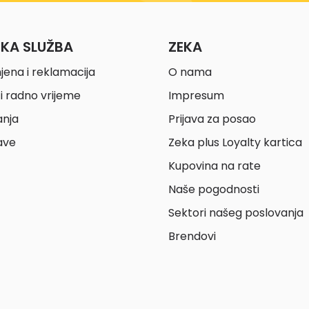
ČKA SLUŽBA
ZEKA
jena i reklamacija
O nama
i radno vrijeme
Impresum
anja
Prijava za posao
ave
Zeka plus Loyalty kartica
Kupovina na rate
Naše pogodnosti
Sektori našeg poslovanja
Brendovi