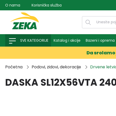
O nama
Korisnička služba
na pretragu
Preskoči na glavnu navigaciju
SVE KATEGORIJE
Katalog i akcije
Bazeni i oprema
Da srolamo 
Početna
Podovi, zidovi, dekoracije
Drvene letvic
DASKA SL12X56VTA 24