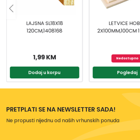
LETVICE HOBBY
LAJSNA HOL1
2X100MM,100CM 1504001
120CM,1408
2,55 K
Nedostupno
Pogledaj
Dodaj u ko
PRETPLATI SE NA NEWSLETTER SADA!
Ne propusti nijednu od naših vrhunskih ponuda