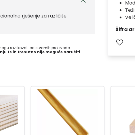
Mod
Teži
ionalno rješenje za različite
Vel
Šifra ar
gu razlikovati od stvarnih proizvoda.
nju te ih trenutno nije moguće naručiti.