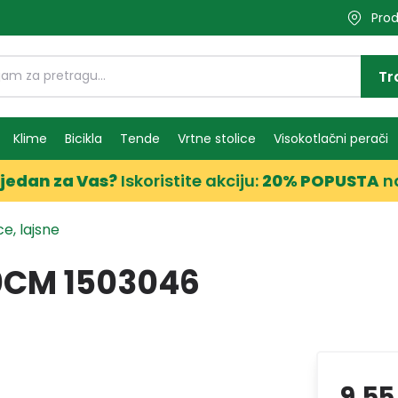
Prod
Tr
Klime
Bicikla
Tende
Vrtne stolice
Visokotlačni perači
jedan za Vas?
Iskoristite akciju:
20% POPUSTA
n
e, lajsne
0CM 1503046
9,55