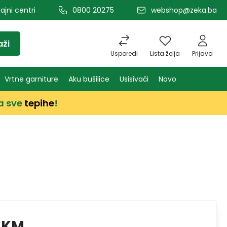
ajni centri
0800 20275
webshop@zeka.ba
aži
Usporedi
Lista želja
Prijava
Vrtne garniture
Aku bušilice
Usisivači
Novo
a sve
tepihe
!
 KM