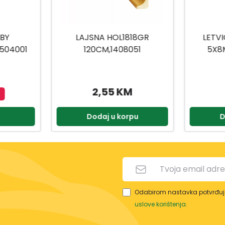
818GR
LETVICE BALSA HOBBY
051
5X8MM/1M 1504032
2
M
1,35 KM
rpu
Dodaj u korpu
Odabirom nastavka potvrđuje
uslove korištenja
.