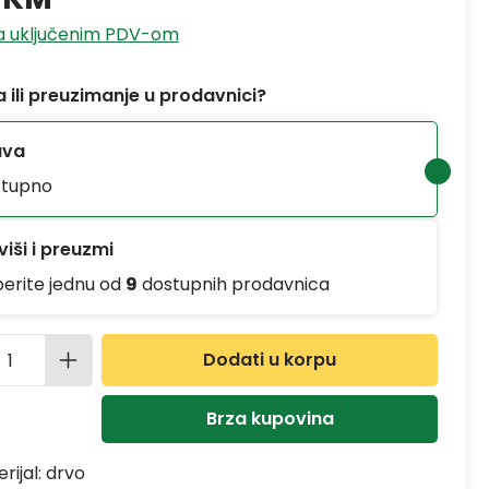
sa uključenim PDV-om
 ili preuzimanje u prodavnici?
ava
tupno
iši i preuzmi
berite jednu od
9
dostupnih prodavnica
ina proizvoda: Unesite željenu količinu
Dodati u korpu
Brza kupovina
rijal:
drvo