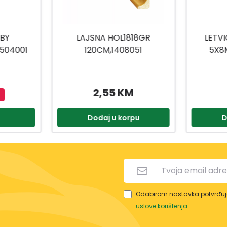
1818GR
LETVICE BALSA HOBBY
08051
5X8MM/1M 1504032
KM
1,35 KM
orpu
Dodaj u korpu
Odabirom nastavka potvrđuje
uslove korištenja
.