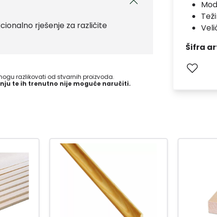
Mod
Teži
ionalno rješenje za različite
Vel
Šifra ar
gu razlikovati od stvarnih proizvoda.
nju te ih trenutno nije moguće naručiti.