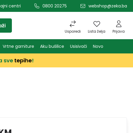
ajni centri
0800 20275
webshop@zeka.ba
aži
Usporedi
Lista želja
Prijava
Vrtne garniture
Aku bušilice
Usisivači
Novo
a sve
tepihe
!
 KM