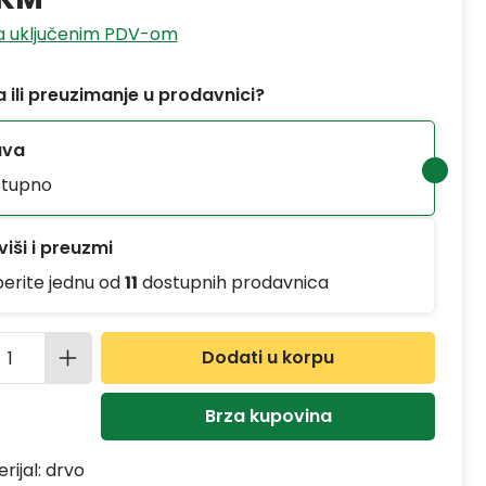
sa uključenim PDV-om
 ili preuzimanje u prodavnici?
ava
tupno
iši i preuzmi
berite jednu od
11
dostupnih prodavnica
ina proizvoda: Unesite željenu količinu
Dodati u korpu
Brza kupovina
rijal:
drvo