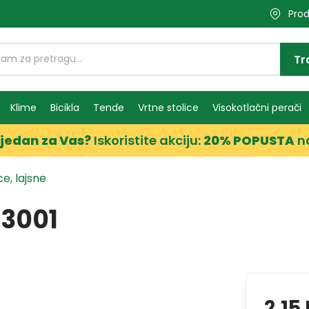
Prod
Tr
Klime
Bicikla
Tende
Vrtne stolice
Visokotlačni perači
jedan za Vas?
Iskoristite akciju:
20% POPUSTA
n
e, lajsne
3001
2,15