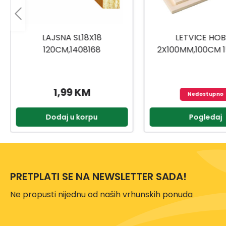
LETVICE HOBBY
LAJSNA HOL
2X100MM,100CM 1504001
120CM,14
2,55 
Nedostupno
Pogledaj
Dodaj u k
PRETPLATI SE NA NEWSLETTER SADA!
Ne propusti nijednu od naših vrhunskih ponuda