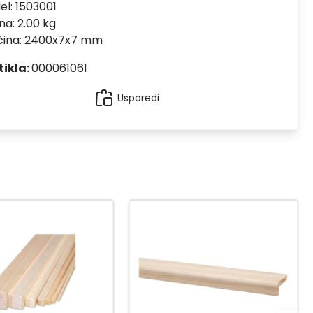
el:
1503001
na: 2.00 kg
ičina: 2400x7x7 mm
tikla:
000061061
Usporedi