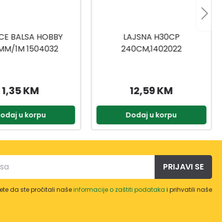
LAJSNA H30CP
DASKA SL28X28VTA
240CM,1402022
240CM,1503101
12,59 KM
8,95 KM
Dodaj u korpu
Dodaj u korpu
PRIJAVI SE
te da ste pročitali naše
informacije o zaštiti podataka
i prihvatili naše