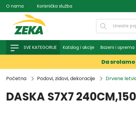
O nama
Korisnička služba
na pretragu
Preskoči na glavnu navigaciju
SVE KATEGORIJE
Katalog i akcije
Bazeni i oprema
Da srolamo 
Početna
Podovi, zidovi, dekoracije
Drvene letvic
DASKA S7X7 240CM,150