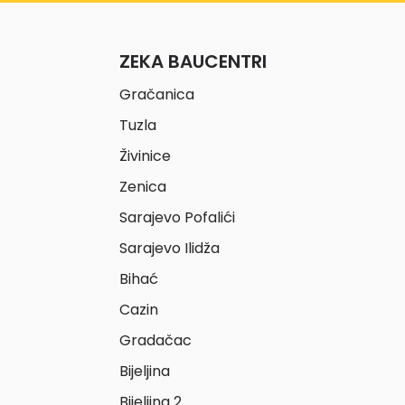
ZEKA BAUCENTRI
Gračanica
Tuzla
Živinice
Zenica
Sarajevo Pofalići
Sarajevo Ilidža
Bihać
Cazin
Gradačac
Bijeljina
Bijeljina 2