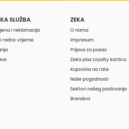
ČKA SLUŽBA
ZEKA
jena i reklamacija
O nama
i radno vrijeme
Impresum
anja
Prijava za posao
ave
Zeka plus Loyalty kartica
Kupovina na rate
Naše pogodnosti
Sektori našeg poslovanja
Brendovi