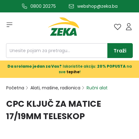
0800 20275
webshop@zeka.ba
a glavni sadržaj
Traži
Da srolamo jedan za Vas?
Iskoristite akciju:
20% POPUSTA
na
sve
tepihe
!
Početna
Alati, mašine, radionica
Ručni alat
CPC KLJUČ ZA MATICE
17/19MM TELESKOP