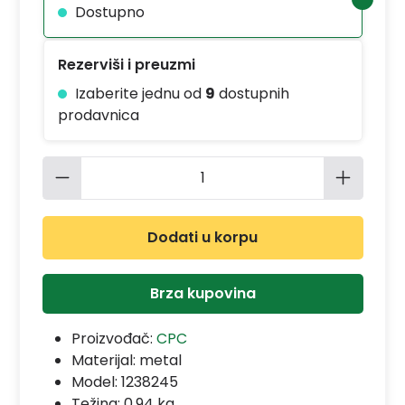
Dostupno
Rezerviši i preuzmi
Izaberite jednu od
9
dostupnih
prodavnica
Količina proizvoda: Unesite željenu 
Dodati u korpu
Brza kupovina
Proizvođač:
CPC
Materijal:
metal
Model:
1238245
Težina: 0.94 kg