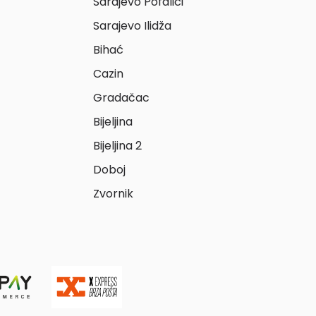
Sarajevo Pofalići
Sarajevo Ilidža
Bihać
Cazin
Gradačac
Bijeljina
Bijeljina 2
Doboj
Zvornik