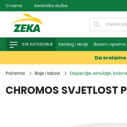
O nama
Korisnička služba
na pretragu
Preskoči na glavnu navigaciju
SVE KATEGORIJE
Katalog i akcije
Bazeni i oprema
Da srolamo 
Početna
Boje i lakovi
Disperzije, emulzije, kolora
CHROMOS SVJETLOST PR