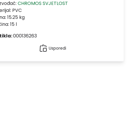
izvođač:
CHROMOS SVJETLOST
rijal:
PVC
na: 15.25 kg
ina: 15 l
tikla:
000136263
Usporedi