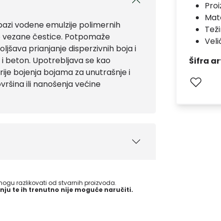
Pro
Mate
bazi vodene emulzije polimernih
Teži
bo vezane čestice. Potpomaže
Velič
jšava prianjanje disperzivnih boja i
 i beton. Upotrebljava se kao
Šifra ar
ije bojenja bojama za unutrašnje i
ovršina ili nanošenja većine
gu razlikovati od stvarnih proizvoda.
nju te ih trenutno nije moguće naručiti.