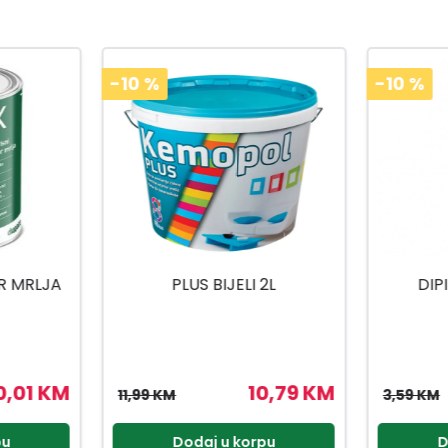
-10
%
-10
%
2L
DIPI COLOR ZELENI
JUB DE
0,79 KM
3,23 KM
3,59 KM
38,99 K
pu
Dodaj u korpu
D