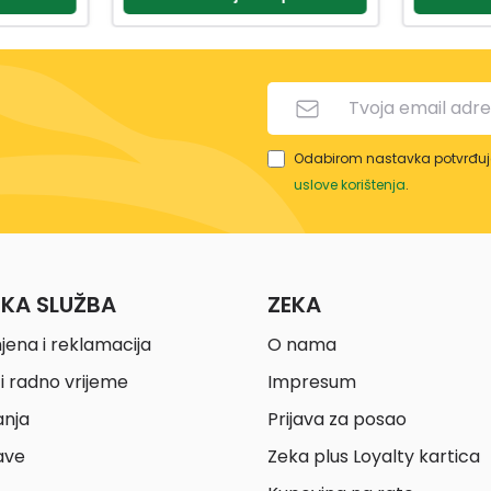
Odabirom nastavka potvrđuje
uslove korištenja
.
ČKA SLUŽBA
ZEKA
jena i reklamacija
O nama
i radno vrijeme
Impresum
anja
Prijava za posao
ave
Zeka plus Loyalty kartica