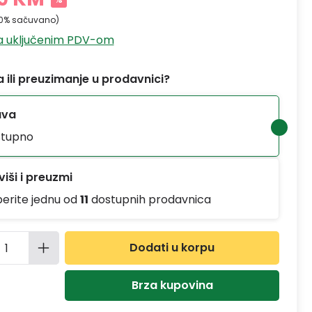
10% sačuvano)
sa uključenim PDV-om
 ili preuzimanje u prodavnici?
ava
tupno
iši i preuzmi
berite jednu od
11
dostupnih prodavnica
ina proizvoda: Unesite željenu količinu
Dodati u korpu
Brza kupovina