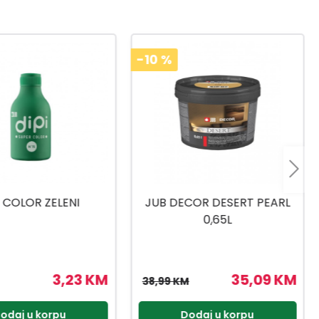
COR DESERT PEARL
KEMOPOL 15L
0,65L
35,09 KM
33,50 KM
M
odaj u korpu
Dodaj u korpu