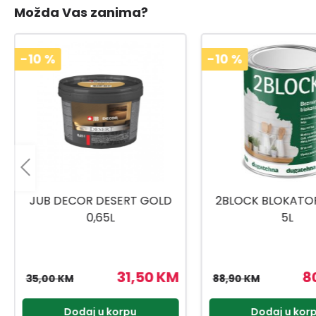
Možda Vas zanima?
-10
%
-10
%
2BLOCK BLOKATOR MRLJA
PLUS BIJELI 
5L
80,01 KM
1
88,90 KM
11,99 KM
Dodaj u korpu
Dodaj u kor