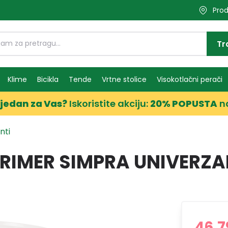
Prod
Tr
Klime
Bicikla
Tende
Vrtne stolice
Visokotlačni perači
jedan za Vas?
Iskoristite akciju:
20% POPUSTA
n
nti
IMER SIMPRA UNIVERZAL
46,7