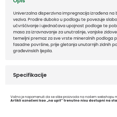
Opis
Univerzalna disperzivna impregnacija izrađena na 
veziva. Prodire duboko u podlogu te povezuje sla
učvršćivanje i ujednačava upojnost podloge te pobol
masa za izravnavanje za unutrašnje, vanjske zidove
temeljni premaz za sve vrste mineralnih podloga pr
fasadne površine, prije gletanja unutarnjih zidnih p
građevinskih ljepila.
Specifikacije
Važno je napomenuti da se slike proizvoda na našem webshopu mo
Artikli označeni kao „na upit“ trenutno nisu dostupni na sta