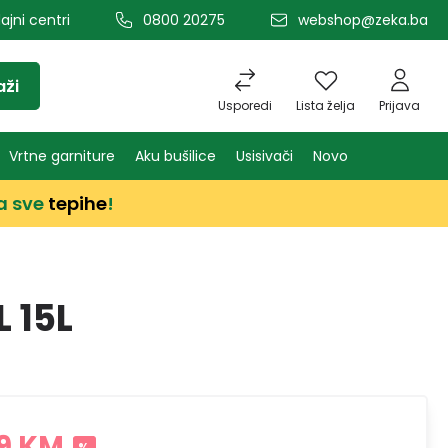
ajni centri
0800 20275
webshop@zeka.ba
aži
Usporedi
Lista želja
Prijava
Vrtne garniture
Aku bušilice
Usisivači
Novo
a sve
tepihe
!
 15L
9 KM
%