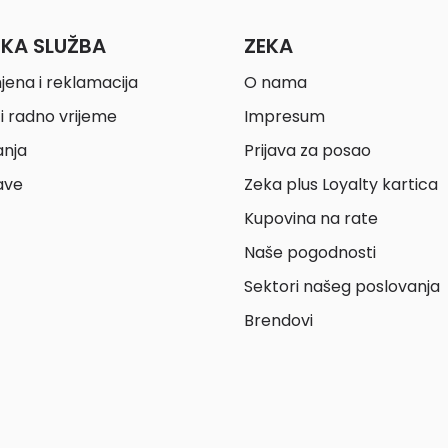
ČKA SLUŽBA
ZEKA
jena i reklamacija
O nama
i radno vrijeme
Impresum
anja
Prijava za posao
ave
Zeka plus Loyalty kartica
Kupovina na rate
Naše pogodnosti
Sektori našeg poslovanja
Brendovi