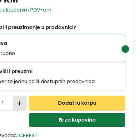
sa uključenim PDV-om
 ili preuzimanje u prodavnici?
ava
tupno
iši i preuzmi
berite jednu od
11
dostupnih prodavnica
ina proizvoda: Unesite željenu količinu
Dodati u korpu
Brza kupovina
izvođač:
CERESIT