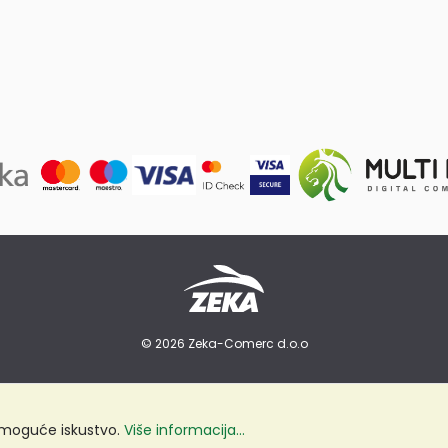
© 2026 Zeka-Comerc d.o.o
e moguće iskustvo.
Više informacija...