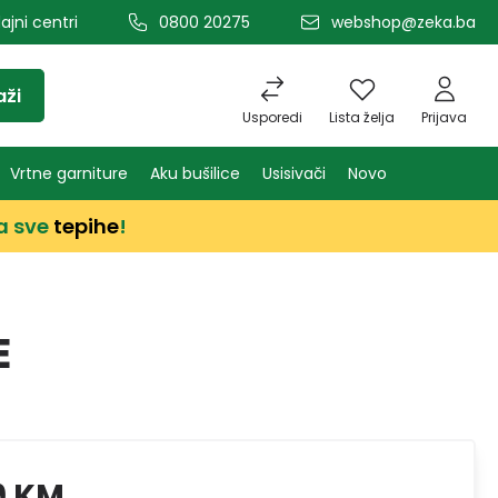
ajni centri
0800 20275
webshop@zeka.ba
aži
Usporedi
Lista želja
Prijava
Vrtne garniture
Aku bušilice
Usisivači
Novo
a sve
tepihe
!
E
9 KM