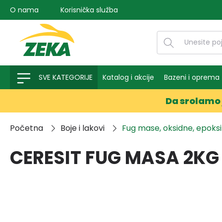
O nama
Korisnička služba
na pretragu
Preskoči na glavnu navigaciju
SVE KATEGORIJE
Katalog i akcije
Bazeni i oprema
Da srolamo 
Početna
Boje i lakovi
Fug mase, oksidne, epoksi 
CERESIT FUG MASA 2KG