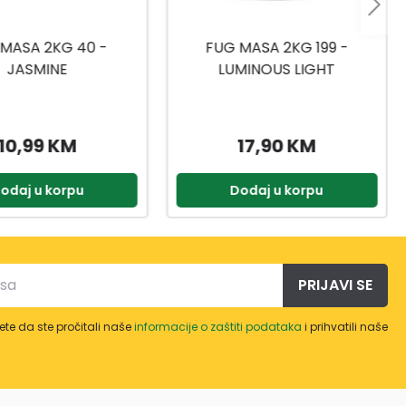
MASA 2KG 199 -
FUG MASA 2KG 195 - ICE
MINOUS LIGHT
GLOW
17,90 KM
9,90 KM
odaj u korpu
Dodaj u korpu
PRIJAVI SE
te da ste pročitali naše
informacije o zaštiti podataka
i prihvatili naše