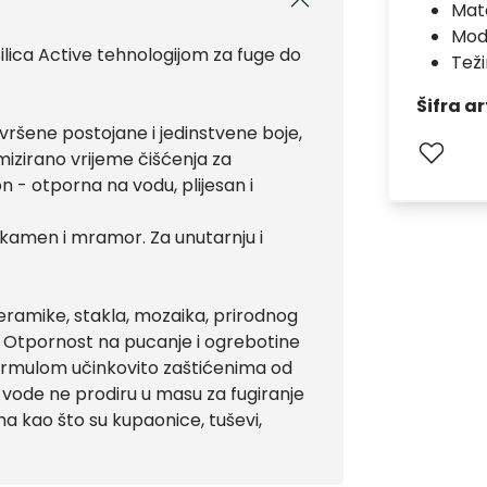
Mate
Mod
ilica Active tehnologijom za fuge do
Teži
Šifra ar
avršene postojane i jedinstvene boje,
izirano vrijeme čišćenja za
n - otporna na vodu, plijesan i
 kamen i mramor. Za unutarnju i
keramike, stakla, mozaika, prirodnog
 Otpornost na pucanje i ogrebotine
 formulom učinkovito zaštićenima od
ice vode ne prodiru u masu za fugiranje
ma kao što su kupaonice, tuševi,