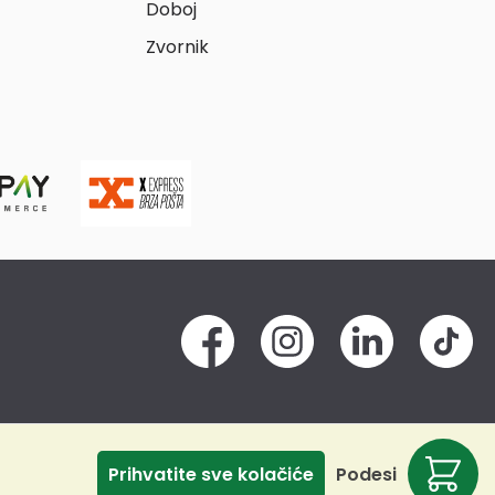
Doboj
Zvornik
Prihvatite sve kolačiće
Podesi
Odbij