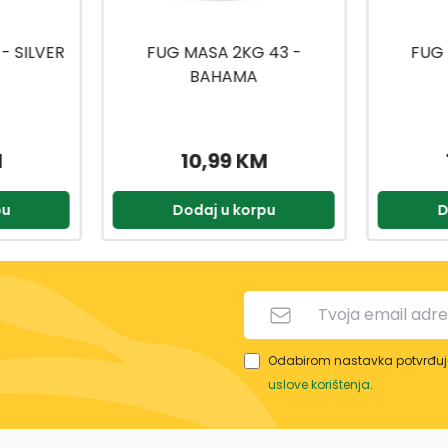
 43 -
FUG MASA 2KG 40 -
FUG 
JASMINE
LU
M
10,99 KM
pu
Dodaj u korpu
D
Odabirom nastavka potvrđuje
uslove korištenja
.