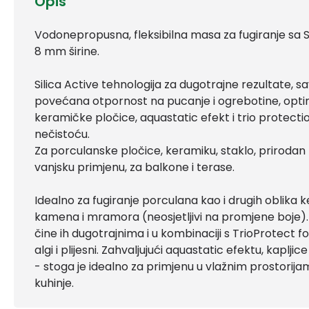
Opis
Vodonepropusna, fleksibilna masa za fugiranje sa S
8 mm širine.
Silica Active tehnologija za dugotrajne rezultate, s
povećana otpornost na pucanje i ogrebotine, optim
keramičke pločice, aquastatic efekt i trio protectio
nečistoću.
Za porculanske pločice, keramiku, staklo, prirodan
vanjsku primjenu, za balkone i terase.
Idealno za fugiranje porculana kao i drugih oblika 
kamena i mramora (neosjetljivi na promjene boje).
čine ih dugotrajnima i u kombinaciji s TrioProtect
algi i plijesni. Zahvaljujući aquastatic efektu, kaplj
- stoga je idealno za primjenu u vlažnim prostorija
kuhinje.