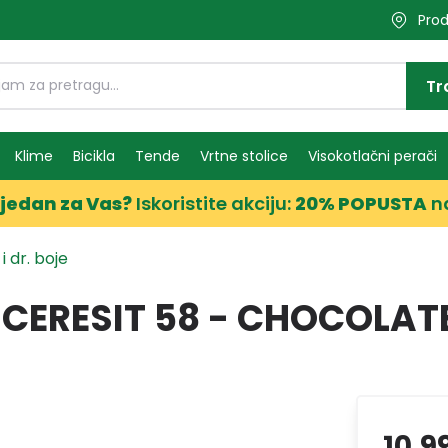
Prod
Tr
Klime
Bicikla
Tende
Vrtne stolice
Visokotlačni perači
jedan za Vas?
Iskoristite akciju:
20% POPUSTA
n
i dr. boje
 CERESIT 58 - CHOCOLAT
10,9