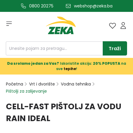
0800 20275
webshop@zeka.ba
a glavni sadržaj
Traži
Da srolamo jedan za Vas?
Iskoristite akciju:
20% POPUSTA
na
sve
tepihe
!
Početna
Vrt i dvorište
Vodna tehnika
Pištolji za zalijevanje
CELL-FAST PIŠTOLJ ZA VODU
RAIN IDEAL