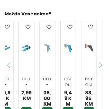
Možda Vas zanima?
CELL
CELL
PIŠT
PIŠT
SET
-
-
OLJ
OLJ
ZA
FAST
FAST
ZA
ZA
CRIJ
7,99
35,
9,4
88,
6,5
SET
PIŠT
VOD
ZALIJ
EVO
KM
00
9 K
95
0 K
MLAZ
OLJ
U
EVAN
1/2
KM
M
KM
M
NICA
ZA
TUŠ
JE
4/1