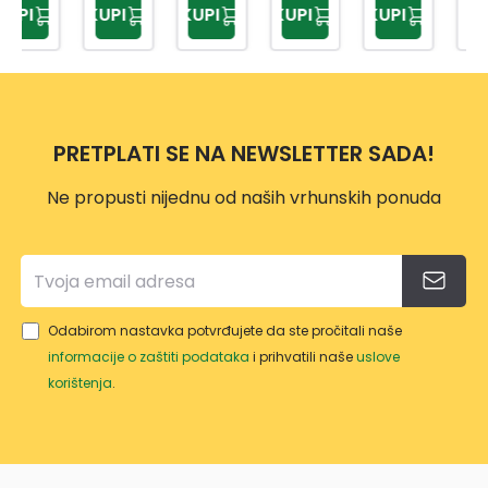
KUPI
KUPI
KUPI
KUPI
KUPI
ZA
VOD
2
PRE
CRIJ
U
IDEA
MIU
EVO
PULS
L
M
3/4
E 3
CELL
BASI
IDEA
-
PRETPLATI SE NA NEWSLETTER SADA!
C
L
FAST
Ne propusti nijednu od naših vrhunskih ponuda
Odabirom nastavka potvrđujete da ste pročitali naše
informacije o zaštiti podataka
i prihvatili naše
uslove
korištenja
.